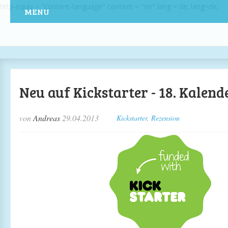
http-equiv = "content-language" content = "en" lang = de; lang=de;
MENU
Neu auf Kickstarter - 18. Kalen
von
Andreas
29.04.2013
Kickstarter
,
Rezension