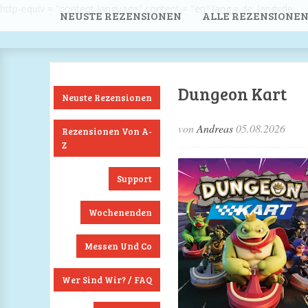
http-equiv = "content-language" content = "en" lang = de; lang=de;
NEUSTE REZENSIONEN
ALLE REZENSIONEN
Dungeon Kart
Neuste Rezensionen
von
Andreas
05.08.2026
Rezensionen Von A-
Z
Support
Wochenenden
Messen Und Co
Wer Sind Wir? / FAQ