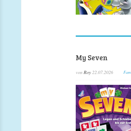
My Seven
von
Roy
22.07.2026
Fami