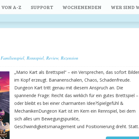
 VON A-Z
SUPPORT
WOCHENENDEN
WER SIND W
Familienspiel
,
Rennspiel
,
Review
,
Rezension
„Mario Kart als Brettspiel“ – ein Versprechen, das sofort Bilde
im Kopf erzeugt. Bananenschalen, Chaos, Schadenfreude.
Dungeon Kart tritt genau mit diesem Anspruch an. Die
spannende Frage: Reicht das wirklich für ein gutes Brettspiel –
oder bleibt es bei einer charmanten Idee?Spielgefühl &
MechanikenDungeon Kart ist im Kern ein Rennspiel, bei dem
sich alles um Bewegungspunkte,
Geschwindigkeitsmanagement und Positionierung dreht. Statt..