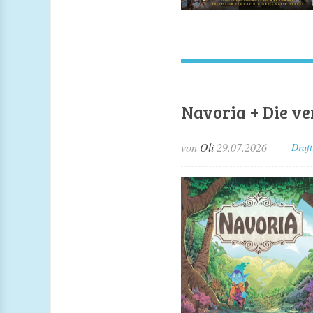
Navoria + Die v
von
Oli
29.07.2026
Draft