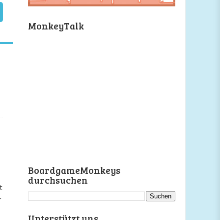
MonkeyTalk
BoardgameMonkeys
durchsuchen
t
r
Unterstützt uns