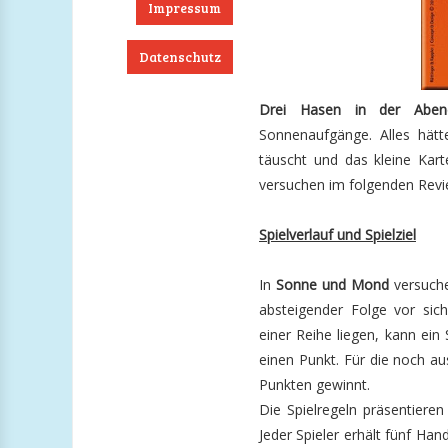
Impressum
Datenschutz
ook
RSS
Twitter
Instagram
Drei Hasen in der Abe
Sonnenaufgänge. Alles hät
täuscht und das kleine Kart
versuchen im folgenden Revi
Spielverlauf und Spielziel
In
Sonne und Mond
versuche
absteigender Folge vor sic
einer Reihe liegen, kann ein
einen Punkt. Für die noch au
Punkten gewinnt.
Die Spielregeln präsentieren
Jeder Spieler erhält fünf Ha