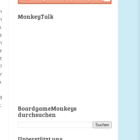
n
MonkeyTalk
h
.
s
n
e
t
?
r
.
d
.
BoardgameMonkeys
durchsuchen
Unterstützt uns