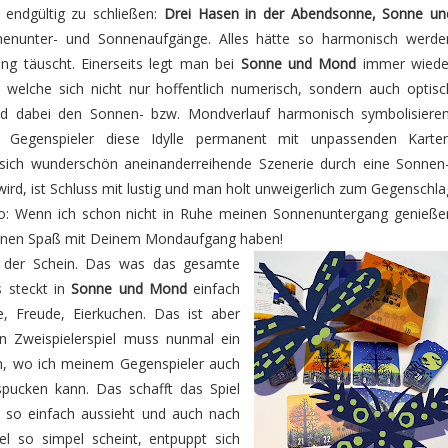
 endgültig zu schließen:
Drei Hasen in der Abendsonne, Sonne un
nnenunter- und Sonnenaufgänge. Alles hätte so harmonisch werde
g täuscht. Einerseits legt man bei
Sonne und Mond
immer wiede
welche sich nicht nur hoffentlich numerisch, sondern auch optisc
nd dabei den Sonnen- bzw. Mondverlauf harmonisch symbolisieren
er Gegenspieler diese Idylle permanent mit unpassenden Karten
sich wunderschön aneinanderreihende Szenerie durch eine Sonnen-
wird, ist Schluss mit lustig und man holt unweigerlich zum Gegenschla
o: Wenn ich schon nicht in Ruhe meinen Sonnenuntergang genieße
keinen Spaß mit Deinem Mondaufgang haben!
 der Schein. Das was das gesamte
s steckt in
Sonne und Mond
einfach
de, Freude, Eierkuchen. Das ist aber
Ein Zweispielerspiel muss nunmal ein
en, wo ich meinem Gegenspieler auch
pucken kann. Das schafft das Spiel
 so einfach aussieht und auch nach
el so simpel scheint, entpuppt sich