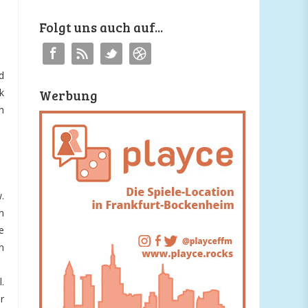
Folgt uns auch auf...
d
k
Werbung
h
.
n
e
n
.
r