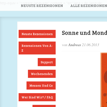
http-equiv = "content-language" content = "en" lang = de; lang=de;
NEUSTE REZENSIONEN
ALLE REZENSIONEN
Sonne und Mond -
Neuste Rezensionen
von
Andreas
21.06.2013
Rezensionen Von A-
Z
Support
Wochenenden
Messen Und Co
Wer Sind Wir? / FAQ