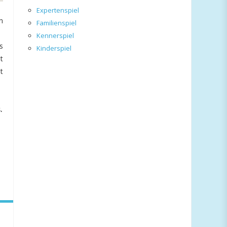
Expertenspiel
n
Familienspiel
Kennerspiel
s
Kinderspiel
t
t
.