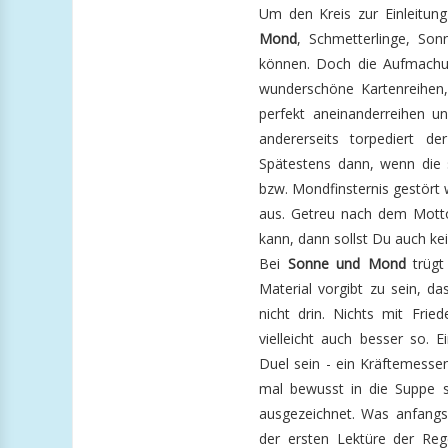
Um den Kreis zur Einleitung
Mond
, Schmetterlinge, So
können. Doch die Aufmachun
wunderschöne Kartenreihen, 
perfekt aneinanderreihen u
andererseits torpediert d
Spätestens dann, wenn die 
bzw. Mondfinsternis gestört 
aus. Getreu nach dem Mott
kann, dann sollst Du auch 
Bei
Sonne und Mond
trügt
Material vorgibt zu sein, da
nicht drin. Nichts mit Frie
vielleicht auch besser so. 
Duel sein - ein Kräftemess
mal bewusst in die Suppe s
ausgezeichnet. Was anfangs
der ersten Lektüre der Reg