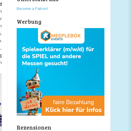
d
Become a Patron!
n
r
Werbung
h
,
.
,
g
n
Rezensionen