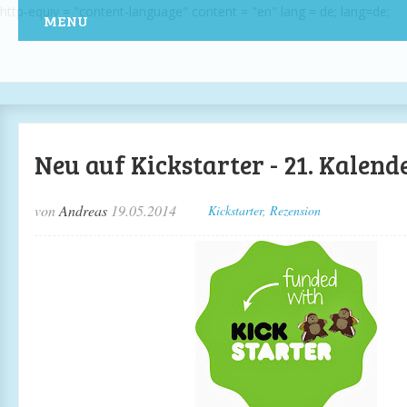
http-equiv = "content-language" content = "en" lang = de; lang=de;
MENU
Neu auf Kickstarter - 21. Kalen
von
Andreas
19.05.2014
Kickstarter
,
Rezension