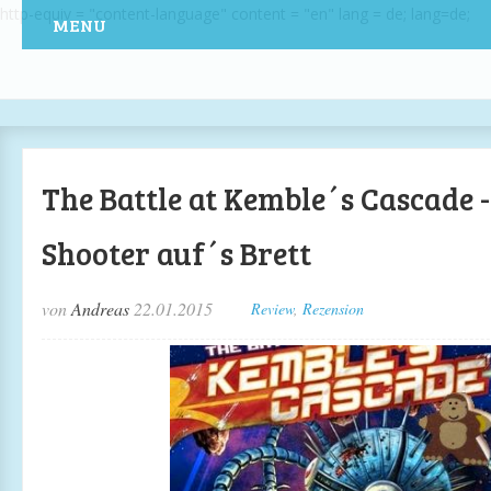
http-equiv = "content-language" content = "en" lang = de; lang=de;
MENU
The Battle at Kemble´s Cascade 
Shooter auf´s Brett
von
Andreas
22.01.2015
Review
,
Rezension