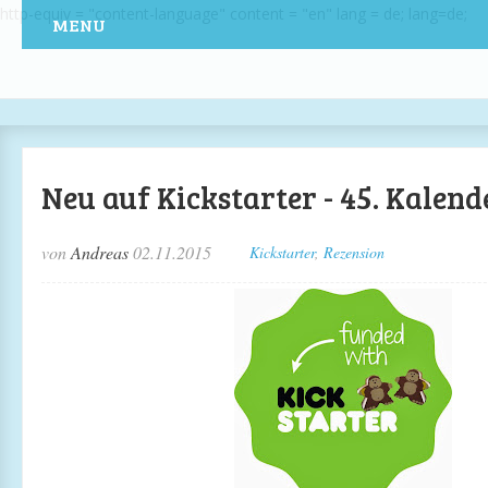
http-equiv = "content-language" content = "en" lang = de; lang=de;
MENU
Neu auf Kickstarter - 45. Kalen
von
Andreas
02.11.2015
Kickstarter
,
Rezension