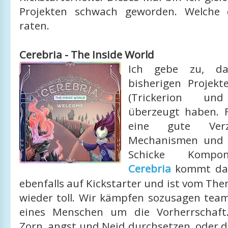
Projekten schwach geworden. Welche 
raten.
Cerebria - The Inside World
Ich gebe zu, d
bisherigen Projekt
(Trickerion un
überzeugt haben. 
eine gute Ver
Mechanismen und 
Schicke Kompo
Cerebria
kommt das
ebenfalls auf Kickstarter und ist vom The
wieder toll. Wir kämpfen sozusagen tea
eines Menschen um die Vorherrschaft
Zorn, angst und Neid durchsetzen, oder 