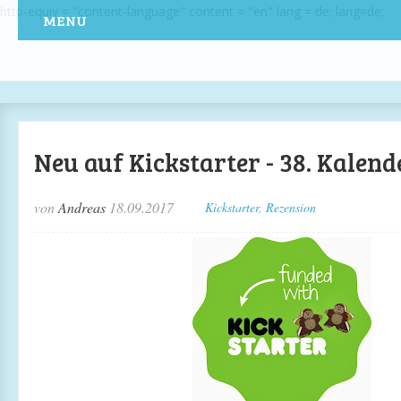
http-equiv = "content-language" content = "en" lang = de; lang=de;
MENU
Neu auf Kickstarter - 38. Kalen
von
Andreas
18.09.2017
Kickstarter
,
Rezension