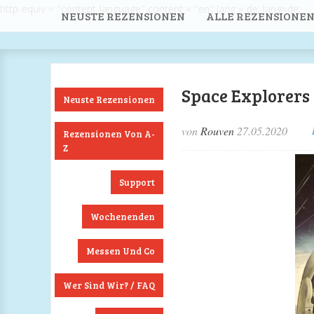
http-equiv = "content-language" content = "en" lang = de; lang=de;
NEUSTE REZENSIONEN
ALLE REZENSIONEN
Space Explorers
Neuste Rezensionen
von
Rouven
27.05.2020
Rezensionen Von A-
Z
Support
Wochenenden
Messen Und Co
Wer Sind Wir? / FAQ