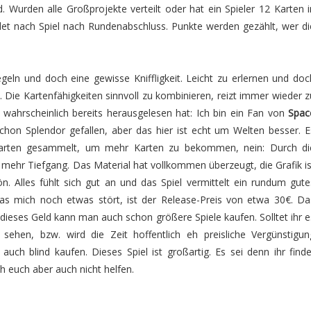
 Wurden alle Großprojekte verteilt oder hat ein Spieler 12 Karten i
ndet nach Spiel nach Rundenabschluss. Punkte werden gezählt, wer di
egeln und doch eine gewisse Kniffligkeit. Leicht zu erlernen und doc
. Die Kartenfähigkeiten sinnvoll zu kombinieren, reizt immer wieder z
 wahrscheinlich bereits herausgelesen hat: Ich bin ein Fan von
Spac
schon Splendor gefallen, aber das hier ist echt um Welten besser. E
Karten gesammelt, um mehr Karten zu bekommen, nein: Durch di
el mehr Tiefgang. Das Material hat vollkommen überzeugt, die Grafik is
n. Alles fühlt sich gut an und das Spiel vermittelt ein rundum gute
 was mich noch etwas stört, ist der Release-Preis von etwa 30€. Da
für dieses Geld kann man auch schon größere Spiele kaufen. Solltet ihr e
sehen, bzw. wird die Zeit hoffentlich eh preisliche Vergünstigun
 auch blind kaufen. Dieses Spiel ist großartig. Es sei denn ihr finde
h euch aber auch nicht helfen.