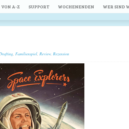
 VON A-Z
SUPPORT
WOCHENENDEN
WER SIND W
Drafting
,
Familienspiel
,
Review
,
Rezension