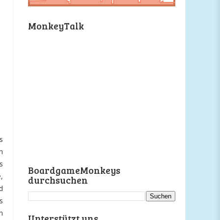
MonkeyTalk
s
n
s
BoardgameMonkeys
,
durchsuchen
d
s
n
Unterstützt uns