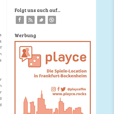
Folgt uns auch auf...
Werbung
s
s
f
h
e
r
h
r
d
d