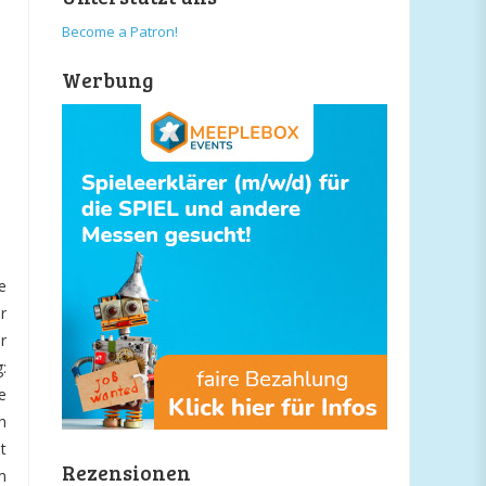
Become a Patron!
Werbung
e
r
r
:
e
h
t
Rezensionen
m