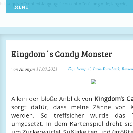
http-equiv = "content-language" content = "en" lang = de; lang=de;
MENU
Kingdom´s Candy Monster
von
Anonym
11.03.2021
Familienspiel
,
Push-Your-Luck
,
Revie
Allein der bloße Anblick von
Kingdom’s C
sorgt dafür, dass meine Zähne von Ka
werden. So treffsicher wurde das T
umgesetzt. In dem Kartenspiel dreht sic
um Zuckerwürfel, Süßigkeiten und (größten