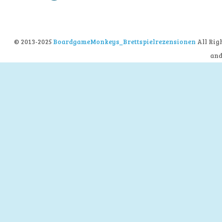
© 2013-2025
BoardgameMonkeys_Brettspielrezensionen
All Rig
an