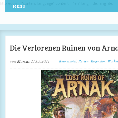
http-equiv = "content-language" content = "en" lang = de; lang=de;
MENU
Die Verlorenen Ruinen von Arn
von
Marcus
21.05.2021
Kennerspiel
,
Review
,
Rezension
,
Worker