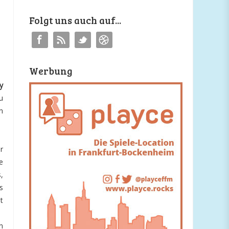
Folgt uns auch auf...
Werbung
y
u
n
r
e
,
s
t
n