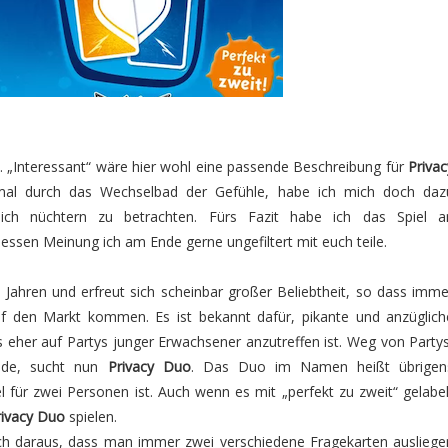
n. „Interessant“ wäre hier wohl eine passende Beschreibung für
Privac
nmal durch das Wechselbad der Gefühle, habe ich mich doch daz
lich nüchtern zu betrachten. Fürs Fazit habe ich das Spiel a
ssen Meinung ich am Ende gerne ungefiltert mit euch teile.
0 Jahren und erfreut sich scheinbar großer Beliebtheit, so dass imme
f den Markt kommen. Es ist bekannt dafür, pikante und anzüglich
s eher auf Partys junger Erwachsener anzutreffen ist. Weg von Partys
unde, sucht nun
Privacy Duo
. Das Duo im Namen heißt übrigen
l für zwei Personen ist. Auch wenn es mit „perfekt zu zweit“ gelabel
rivacy Duo
spielen.
ch daraus, dass man immer zwei verschiedene Fragekarten ausliege