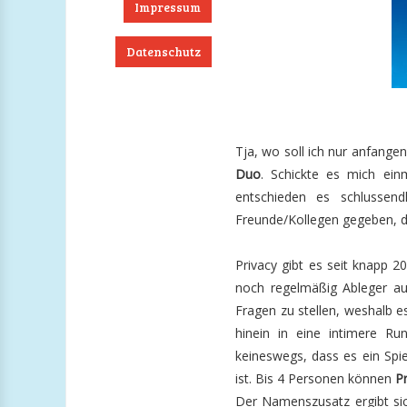
Impressum
Datenschutz
ook
RSS
Twitter
Instagram
Tja, wo soll ich nur anfange
Duo
. Schickte es mich ei
entschieden es schlussend
Freunde/Kollegen gegeben, de
Privacy gibt es seit knapp 2
noch regelmäßig Ableger au
Fragen zu stellen, weshalb e
hinein in eine intimere R
keineswegs, dass es ein Spie
ist. Bis 4 Personen können
P
Der Namenszusatz ergibt si