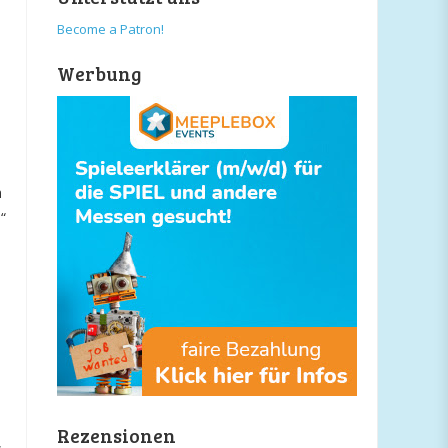
Become a Patron!
Werbung
h
“
Rezensionen
,