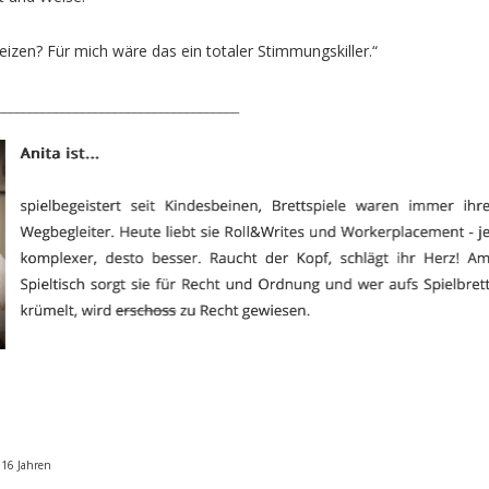
heizen? Für mich wäre das ein totaler
Stimmungskiller.“
_____________________________________
 16 Jahren