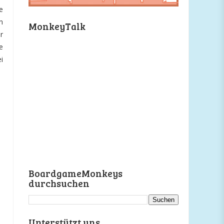
e
n
MonkeyTalk
r
e
i
BoardgameMonkeys
durchsuchen
Unterstützt uns