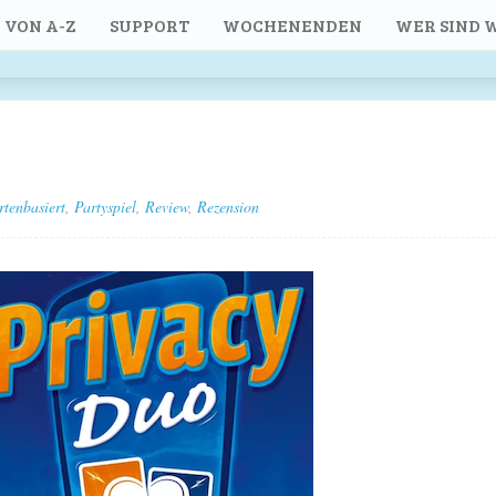
 VON A-Z
SUPPORT
WOCHENENDEN
WER SIND W
rtenbasiert
,
Partyspiel
,
Review
,
Rezension