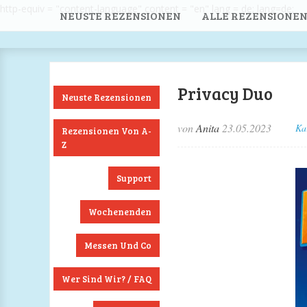
http-equiv = "content-language" content = "en" lang = de; lang=de;
NEUSTE REZENSIONEN
ALLE REZENSIONEN
Privacy Duo
Neuste Rezensionen
von
Anita
23.05.2023
Ka
Rezensionen Von A-
Z
Support
Wochenenden
Messen Und Co
Wer Sind Wir? / FAQ