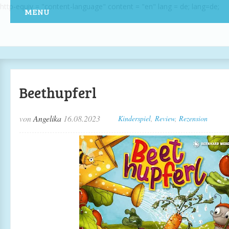
http-equiv = "content-language" content = "en" lang = de; lang=de;
MENU
Beethupferl
von
Angelika
16.08.2023
Kinderspiel
,
Review
,
Rezension