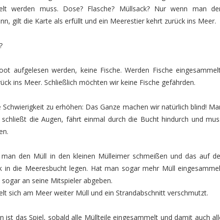
lt werden muss. Dose? Flasche? Müllsack? Nur wenn man de
, gilt die Karte als erfüllt und ein Meerestier kehrt zurück ins Meer.
h?
oot aufgelesen werden, keine Fische. Werden Fische eingesammelt
ck ins Meer. Schließlich möchten wir keine Fische gefährden.
 Schwierigkeit zu erhöhen: Das Ganze machen wir natürlich blind! Ma
, schließt die Augen, fährt einmal durch die Bucht hindurch und mus
den.
darf man den Müll in den kleinen Mülleimer schmeißen und das auf de
ck in die Meeresbucht legen. Hat man sogar mehr Müll eingesammel
n sogar an seine Mitspieler abgeben.
lt sich am Meer weiter Müll und ein Strandabschnitt verschmutzt.
ist das Spiel, sobald alle Müllteile eingesammelt und damit auch all