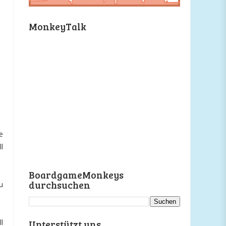
MonkeyTalk
e
l
BoardgameMonkeys
durchsuchen
u
l
Unterstützt uns