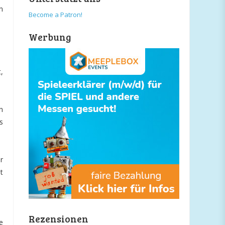
n
Become a Patron!
Werbung
,
n
s
r
t
Rezensionen
e