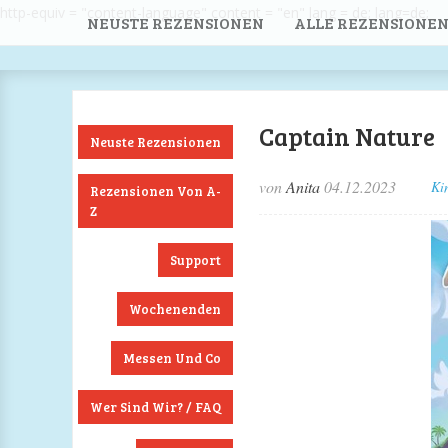
http-equiv = "content-language" content = "en" lang = de; lang=de;
NEUSTE REZENSIONEN
ALLE REZENSIONEN
Captain Nature
Neuste Rezensionen
von
Anita
04.12.2023
Ki
Rezensionen Von A-
Z
Support
Wochenenden
Messen Und Co
Wer Sind Wir? / FAQ