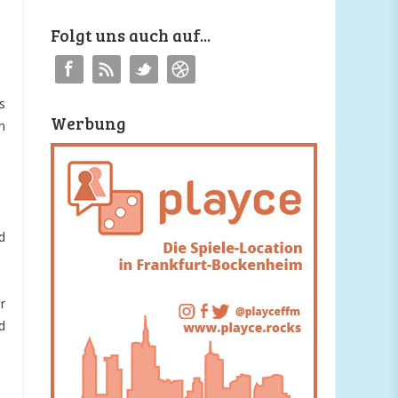
Folgt uns auch auf...
s
Werbung
n
d
r
d