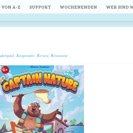
 VON A-Z
SUPPORT
WOCHENENDEN
WER SIND W
nderspiel
,
Kooperativ
,
Review
,
Rezension