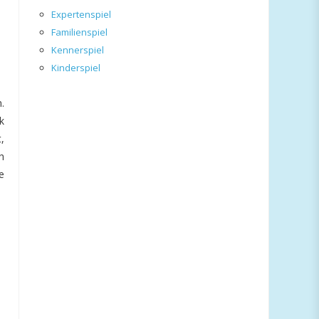
Expertenspiel
Familienspiel
Kennerspiel
Kinderspiel
.
k
,
h
e