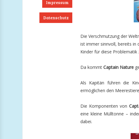
Impressum
Datenschutz
ook
RSS
Twitter
Instagram
Die Verschmutzung der Weltme
ist immer sinnvoll, bereits i
Kinder für diese Problematik z
Da kommt
Captain Nature
ge
Als Kapitän führen die Kin
ermöglichen den Meerestiere
Die Komponenten von
Capt
eine kleine Mülltonne – ind
dabei.