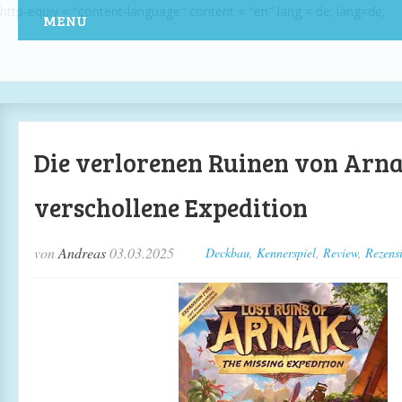
http-equiv = "content-language" content = "en" lang = de; lang=de;
MENU
Die verlorenen Ruinen von Arna
verschollene Expedition
von
Andreas
03.03.2025
Deckbau
,
Kennerspiel
,
Review
,
Rezens