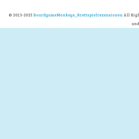
© 2013-2025
BoardgameMonkeys_Brettspielrezensionen
All Rig
an