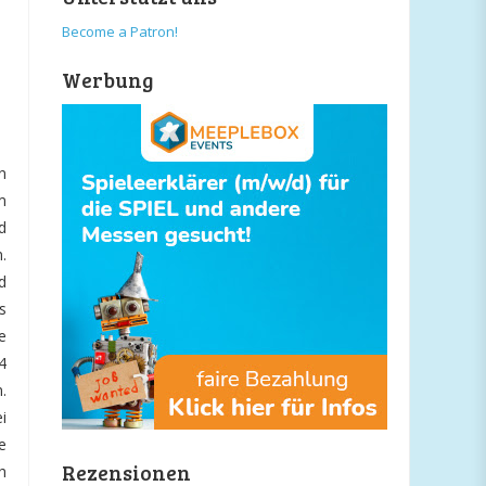
Become a Patron!
Werbung
n
m
d
.
d
s
e
4
.
i
e
Rezensionen
h