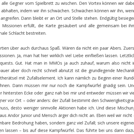
 alle Gegner vom Spielbrett zu wischen. Den Vortex können wir dabe
abhalten, indem wir ihn schwächen. Schwächen können wir ihn, wen
 angreifen. Dann bleibt er an Ort und Stelle stehen. Endgültig besiege
e Missionen erfüllt, die Karte gesäubert und alle gemeinsam bei ih
ale Schlacht bestreiten.
rtien über auch durchaus Spaß. Wären da nicht ein paar Abers. Zuers
sionen. Ja, man hat hier wirklich viel Liebe einfließen lassen. Letztlic
uests. Gut. Hat man in MMOs ja auch zuhauf, warum also nicht i
Dauer aber doch recht schnell abnutzt ist die grundlegende Mechanik
therätsel mit Zufallselement. Ich kann nämlich zu Beginn einer Rund
chnen. Dann müssen mir nur noch die Kampfwürfel gnädig sein. Un
r hintersten Ecke oder ganz nah bei mir und entweder müssen wir vie
er vor Ort – oder anders: der Zufall bestimmt den Schwierigkeitsgra
 muss, desto weniger sinnvolle Aktionen habe ich. Und diese Mischun
x aus Andor Junior und Mensch ärger dich nicht an. Eben weil wir nicht 
nbare Bedrohung haben, sondern ganz viel Zufall; sich unsere eigene
n lassen – bis auf diese Kampfwürfel. Das führte bei uns dann dazu