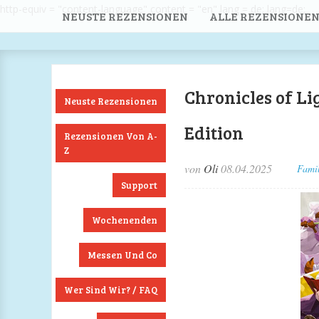
http-equiv = "content-language" content = "en" lang = de; lang=de;
NEUSTE REZENSIONEN
ALLE REZENSIONEN
Chronicles of Li
Neuste Rezensionen
Edition
Rezensionen Von A-
Z
von
Oli
08.04.2025
Famil
Support
Wochenenden
Messen Und Co
Wer Sind Wir? / FAQ