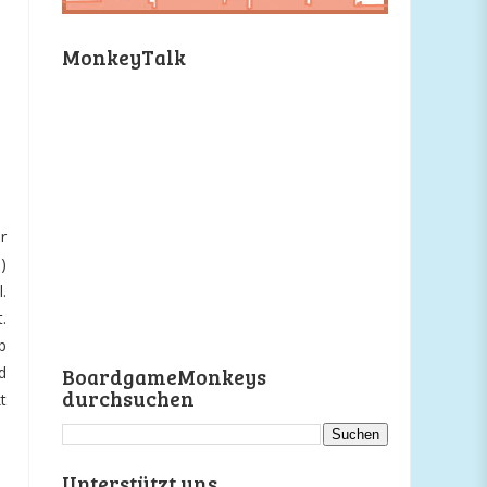
MonkeyTalk
r
)
.
.
b
d
BoardgameMonkeys
durchsuchen
t
Unterstützt uns