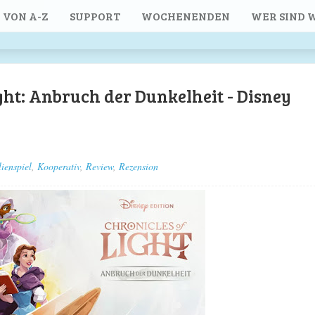
 VON A-Z
SUPPORT
WOCHENENDEN
WER SIND W
ght: Anbruch der Dunkelheit - Disney
ienspiel
,
Kooperativ
,
Review
,
Rezension