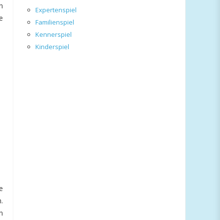
n
Expertenspiel
e
Familienspiel
Kennerspiel
Kinderspiel
e
.
n