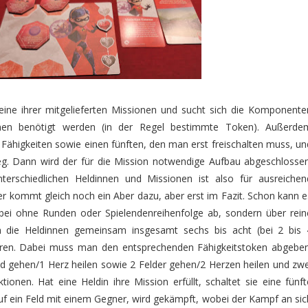
eine ihrer mitgelieferten Missionen und sucht sich die Komponente
onen benötigt werden (in der Regel bestimmte Token). Außerde
Fähigkeiten sowie einen fünften, den man erst freischalten muss, un
g. Dann wird der für die Mission notwendige Aufbau abgeschlossen
erschiedlichen Heldinnen und Missionen ist also für ausreichen
der kommt gleich noch ein Aber dazu, aber erst im Fazit. Schon kann e
abei ohne Runden oder Spielendenreihenfolge ab, sondern über rein
 die Heldinnen gemeinsam insgesamt sechs bis acht (bei 2 bis 
hren. Dabei muss man den entsprechenden Fähigkeitstoken abgeben
ld gehen/1 Herz heilen sowie 2 Felder gehen/2 Herzen heilen und zwe
tionen. Hat eine Heldin ihre Mission erfüllt, schaltet sie eine fünft
auf ein Feld mit einem Gegner, wird gekämpft, wobei der Kampf an sic