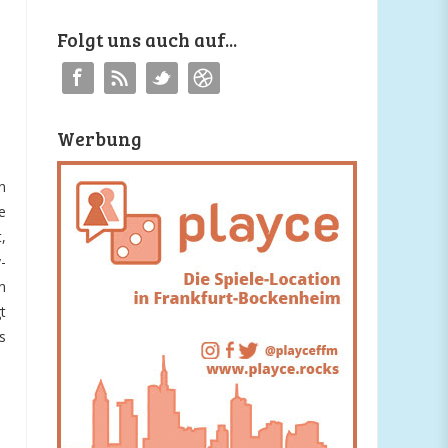
Folgt uns auch auf...
Werbung
n
e
,
-
n
t
s