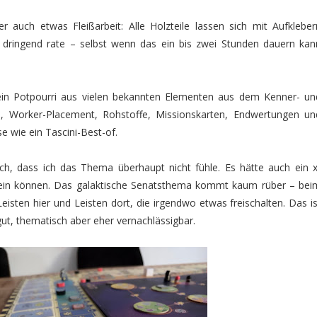
er auch etwas Fleißarbeit: Alle Holzteile lassen sich mit Aufkleber
 dringend rate – selbst wenn das ein bis zwei Stunden dauern kan
l ein Potpourri aus vielen bekannten Elementen aus dem Kenner- un
en, Worker-Placement, Rohstoffe, Missionskarten, Endwertungen un
se wie ein Tascini-Best-of.
h, dass ich das Thema überhaupt nicht fühle. Es hätte auch ein x
ein können. Das galaktische Senatsthema kommt kaum rüber – bei
Leisten hier und Leisten dort, die irgendwo etwas freischalten. Das is
 gut, thematisch aber eher vernachlässigbar.