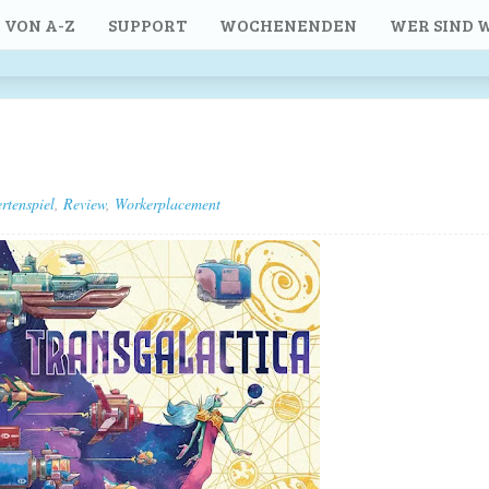
 VON A-Z
SUPPORT
WOCHENENDEN
WER SIND W
rtenspiel
,
Review
,
Workerplacement