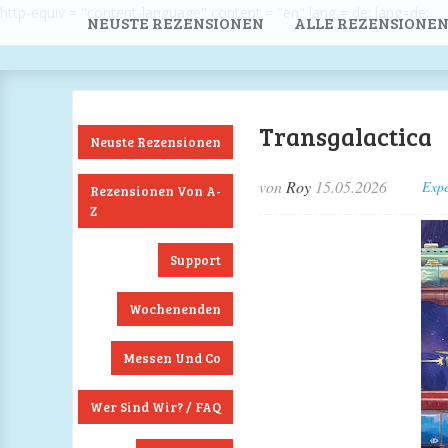
http-equiv = "content-language" content = "en" lang = de; lang=de;
NEUSTE REZENSIONEN
ALLE REZENSIONEN
Transgalactica
Neuste Rezensionen
von
Roy
15.05.2026
Expe
Rezensionen Von A-
Z
Support
Wochenenden
Messen Und Co
Wer Sind Wir? / FAQ