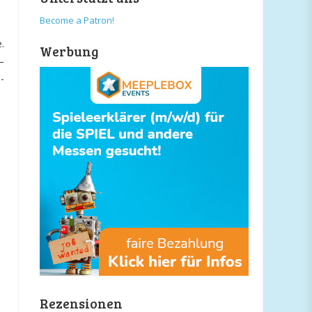
Become a Patron!
.
Werbung
–
-
Rezensionen