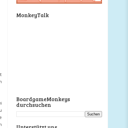
MonkeyTalk
t
n
BoardgameMonkeys
i
durchsuchen
u
e
n
Unterstützt uns