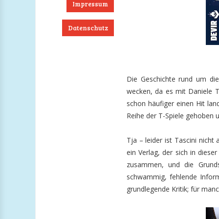
Impressum
Datenschutz
ook
RSS
Twitter
Instagram
Die Geschichte rund um dies
wecken, da es mit Daniele T
schon häufiger einen Hit lan
Reihe der T-Spiele gehoben u
Tja – leider ist Tascini nich
ein Verlag, der sich in dies
zusammen, und die Grunds
schwammig, fehlende Inform
grundlegende Kritik; für man