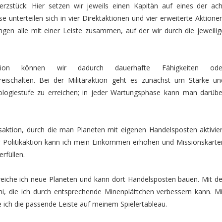
rzstück: Hier setzen wir jeweils einen Kapitän auf eines der ach
e unterteilen sich in vier Direktaktionen und vier erweiterte Aktionen
ngen alle mit einer Leiste zusammen, auf der wir durch die jeweilig
tion können wir dadurch dauerhafte Fähigkeiten ode
reischalten. Bei der Militäraktion geht es zunächst um Stärke un
logiestufe zu erreichen; in jeder Wartungsphase kann man darübe
saktion, durch die man Planeten mit eigenen Handelsposten aktivier
er Politikaktion kann ich mein Einkommen erhöhen und Missionskarte
rfüllen.
reiche ich neue Planeten und kann dort Handelsposten bauen. Mit de
, die ich durch entsprechende Minenplättchen verbessern kann. Mi
 ich die passende Leiste auf meinem Spielertableau.