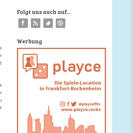
Folgt uns auch auf...
Werbung
e
r
e
e
r
u
e