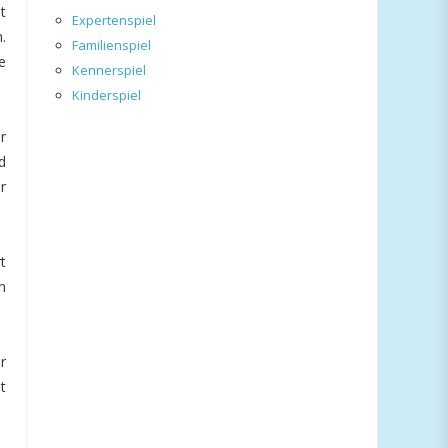
t
Expertenspiel
.
Familienspiel
e
Kennerspiel
Kinderspiel
r
d
r
t
n
r
t