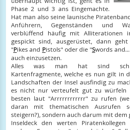
überhaupt wichtig ist, geht es in
Phase 2 und 3 ans Eingemachte.
Hat man also seine launische Piratenband
Anführern, Gegenständen und Waf
verblüffend häufig mit Alliteratione
gespickt sind, ausgerüstet, dann geh
"
P
ikes and
P
istols" oder die "
S
words and..
auch einzusetzen.
Alles was man hat sind schli
Kartenfragmente, welche es nun gilt in 
Landschaften der Insel ausfindig zu mac
es nicht nur verteufelt gut zu würfel
besten laut "Arrrrrrrrrrrr" zu rufen (w
daran mit thematischen Ausrufen s
steigern?), sondern auch darum mit dem 
Inseldeck den werten Piratenkollegen