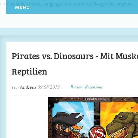
http-equiv = "content-language" content = "en" lang = de; lang=de;
MENU
Pirates vs. Dinosaurs - Mit Musk
Reptilien
von
Andreas
09.08.2013
Review
,
Rezension