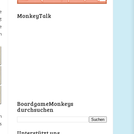
e
MonkeyTalk
t
e
n
BoardgameMonkeys
durchsuchen
n
s
Unterstützt uns