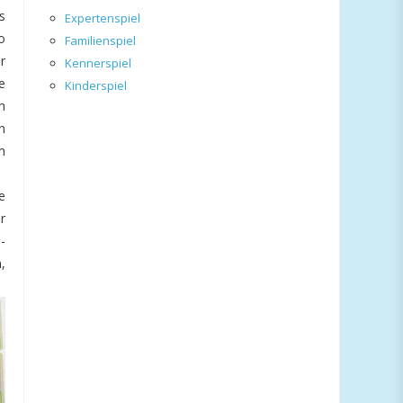
s
Expertenspiel
o
Familienspiel
r
Kennerspiel
e
Kinderspiel
h
n
m
e
r
-
,