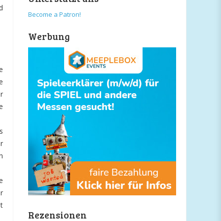
d
Become a Patron!
Werbung
e
e
r
e
s
r
n
e
r
t
Rezensionen