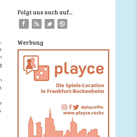
Folgt uns auch auf...
Werbung
,
e
m
g
n
s
e
.