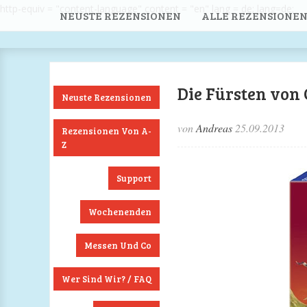
http-equiv = "content-language" content = "en" lang = de; lang=de;
NEUSTE REZENSIONEN
ALLE REZENSIONEN
Die Fürsten von 
Neuste Rezensionen
von
Andreas
25.09.2013
Rezensionen Von A-
Z
Support
Wochenenden
Messen Und Co
Wer Sind Wir? / FAQ