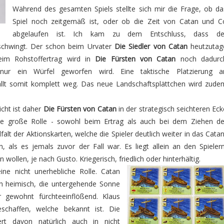
Während des gesamten Spiels stellte sich mir die Frage, ob da
Spiel noch zeitgemäß ist, oder ob die Zeit von Catan und C
abgelaufen ist. Ich kam zu dem Entschluss, dass de
tschwingt. Der schon beim Urvater
Die Siedler von Catan
heutzutag
eim Rohstoffertrag wird in
Die Fürsten von Catan
noch dadurc
s nur ein Würfel geworfen wird. Eine taktische Platzierung a
ällt somit komplett weg. Das neue Landschaftsplättchen wird zude
icht ist daher
Die Fürsten von Catan
in der strategisch seichteren Eck
eine große Rolle - sowohl beim Ertrag als auch bei dem Ziehen de
lfalt der Aktionskarten, welche die Spieler deutlich weiter in das Catan
, als es jemals zuvor der Fall war. Es liegt allein an den Spielern
n wollen, je nach Gusto. Kriegerisch, friedlich oder hinterhältig.
eine nicht unerhebliche Rolle. Catan
ach heimisch, die untergehende Sonne
 gewohnt fürchteeinflößend. Klaus
chaffen, welche bekannt ist. Die
ert davon natürlich auch in nicht