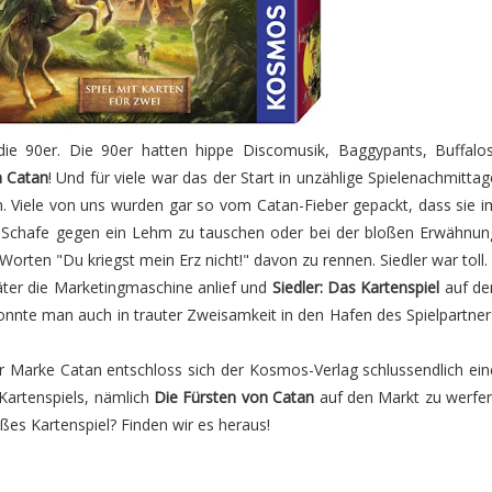
die 90er. Die 90er hatten hippe Discomusik, Baggypants, Buffalos
n Catan
! Und für viele war das der Start in unzählige Spielenachmittag
n. Viele von uns wurden gar so vom Catan-Fieber gepackt, dass sie i
 Schafe gegen ein Lehm zu tauschen oder bei der bloßen Erwähnun
Worten "Du kriegst mein Erz nicht!" davon zu rennen. Siedler war toll.
päter die Marketingmaschine anlief und
Siedler: Das Kartenspiel
auf de
onnte man auch in trauter Zweisamkeit in den Hafen des Spielpartner
r Marke Catan entschloss sich der Kosmos-Verlag schlussendlich ein
Kartenspiels, nämlich
Die Fürsten von Catan
auf den Markt zu werfen
es Kartenspiel? Finden wir es heraus!