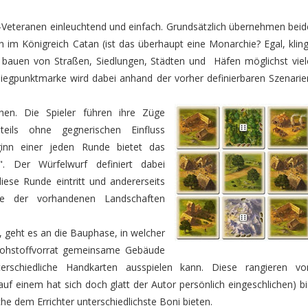
an-Veteranen einleuchtend und einfach. Grundsätzlich übernehmen beid
en im Königreich Catan (ist das überhaupt eine Monarchie? Egal, kling
 bauen von Straßen, Siedlungen, Städten und Häfen möglichst viel
 Siegpunktmarke wird dabei anhand der vorher definierbaren Szenarie
en. Die Spieler führen ihre Züge
eils ohne gegnerischen Einfluss
inn einer jeden Runde bietet das
n". Der Würfelwurf definiert dabei
diese Runde eintritt und andererseits
che der vorhandenen Landschaften
 geht es an die Bauphase, in welcher
 Rohstoffvorrat gemeinsame Gebäude
terschiedliche Handkarten ausspielen kann. Diese rangieren vo
auf einem hat sich doch glatt der Autor persönlich eingeschlichen) bi
che dem Errichter unterschiedlichste Boni bieten.