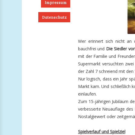
Impressum
Datenschutz
ook
RSS
Twitter
Instagram
Wer erinnert sich nicht an 
bauchfrei und
Die Siedler vo
mit der Familie und Freunde
Supermarkt versuchten zwei
der Zahl 7 schreiend mit den 
Nur logisch, dass ein Jahr s
Markt kam. Und schließlich k
einlaufen.
Zum 15-jährigen Jubiläum de
verbesserte Neuauflage des 
Nostalgiewert oder zeitgemäß
Spielverlauf und Spielziel