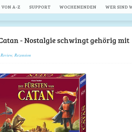
 VON A-Z
SUPPORT
WOCHENENDEN
WER SIND W
Catan - Nostalgie schwingt gehörig mit
Review
,
Rezension