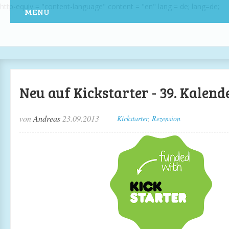
http-equiv = "content-language" content = "en" lang = de; lang=de;
MENU
Neu auf Kickstarter - 39. Kalen
von
Andreas
23.09.2013
Kickstarter
,
Rezension