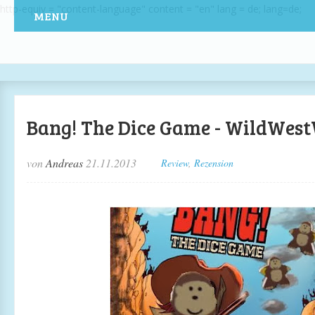
http-equiv = "content-language" content = "en" lang = de; lang=de;
MENU
Bang! The Dice Game - WildWest
von
Andreas
21.11.2013
Review
,
Rezension