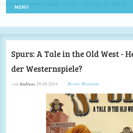
http-equiv = "content-language" content = "en" lang = de; lang=de;
MENU
Spurs: A Tale in the Old West - H
der Westernspiele?
von
Andreas
28.08.2014
Review
,
Rezension