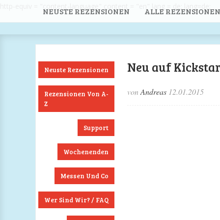
http-equiv = "content-language" content = "en" lang = de; lang=de;
NEUSTE REZENSIONEN
ALLE REZENSIONEN
Neu auf Kickstar
Neuste Rezensionen
von
Andreas
12.01.2015
Rezensionen Von A-
Z
Support
Wochenenden
Messen Und Co
Wer Sind Wir? / FAQ