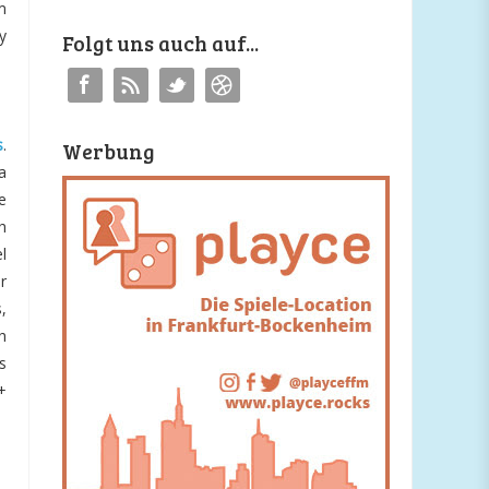
m
y
Folgt uns auch auf...
s
.
Werbung
a
e
h
l
r
,
h
s
+