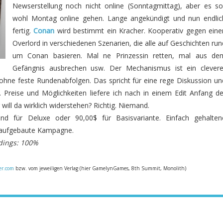
Newserstellung noch nicht online (Sonntagmittag), aber es sol
wohl Montag online gehen. Lange angekündigt und nun endlic
fertig.
Conan
wird bestimmt ein Kracher. Kooperativ gegen eine
Overlord in verschiedenen Szenarien, die alle auf Geschichten run
um Conan basieren. Mal ne Prinzessin retten, mal aus de
Gefängnis ausbrechen usw. Der Mechanismus ist ein clevere
ne feste Rundenabfolgen. Das spricht für eine rege Diskussion un
 Preise und Möglichkeiten liefere ich nach in einem Edit Anfang de
will da wirklich widerstehen? Richtig. Niemand.
nd für Deluxe oder 90,00$ für Basisvariante. Einfach gehalten
n aufgebaute Kampagne.
dings: 100%
er.com
bzw. vom jeweiligen Verlag (hier GamelynGames, 8th Summit, Monolith)