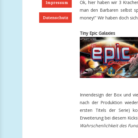
Ok, hier haben wir 3 Krache
Impressum
man den Barbaren selbst sp
Datenschutz
money!" Wir haben doch siche
ook
RSS
Twitter
Instagram
Tiny Epic Galaxies
Innendesign der Box und vie
nach der Produktion wiede
ersten Titels der Serie) 
Erweiterung bei diesem Kickst
Wahrschenlichkeit des Fun