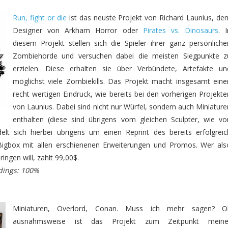
Run, fight or die
ist das neuste Projekt von Richard Launius, de
Designer von Arkham Horror oder
Pirates vs. Dinosaurs
. I
diesem Projekt stellen sich die Spieler ihrer ganz persönliche
Zombiehorde und versuchen dabei die meisten Siegpunkte z
erzielen. Diese erhalten sie über Verbündete, Artefakte un
möglichst viele Zombiekills. Das Projekt macht insgesamt eine
recht wertigen Eindruck, wie bereits bei den vorherigen Projekte
von Launius. Dabei sind nicht nur Würfel, sondern auch Miniature
enthalten (diese sind übrigens vom gleichen Sculpter, wie vo
lt sich hierbei übrigens um einen Reprint des bereits erfolgreic
r Bigbox mit allen erschienenen Erweiterungen und Promos. Wer als
ingen will, zahlt 99,00$.
dings: 100%
Miniaturen, Overlord, Conan. Muss ich mehr sagen? O
ausnahmsweise ist das Projekt zum Zeitpunkt meine