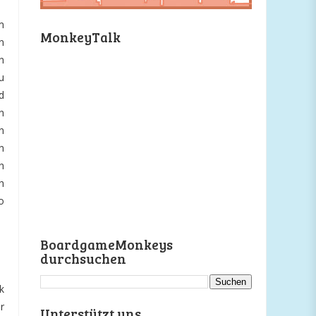
m
MonkeyTalk
n
n
u
d
n
n
n
n
h
o
BoardgameMonkeys
durchsuchen
k
r
Unterstützt uns