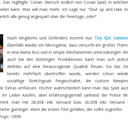
r. Das Highlight: Conan. Mensch endlich nen Conan Spiel, in welche
ielen kann. Was will man mehr. Ich sage nur "Shut up and take m
rlich alle genug angespart über die Feiertage, oder?
Nach Kingdoms und Defenders kommt nun
Tiny Epic Galaxie
Ebenfalls wieder ein Microgame, dass versucht ein großes Them
in eine kleine Box und in simple Mechanismen unterzubringen. Wi
auch bei den bisherigen Produktionen kann man sich jedoc
definitiv auf eine herausragende Qualität freuen. Da das Zie
bereits mehrfach übertroffen wurde, werden schon wiede
unzählige Stretchgoals freigeschaltet, die custom Meeples
le Extras umfassen. Höchst wahrscheinlich kann man das Spiel auc
r im Laden kaufen, aber erfahrungsgemäß (anhand der Preise de
kommt man mit 28,00$ inkl. Versand bzw. 36,00$ inkl. Versand 
arter günstiger. Wem die ersten Titel gefallen, der sollte zugreifen.
dings: 100%