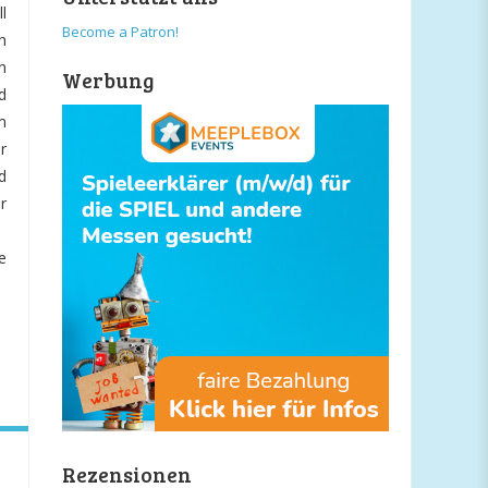
l
Become a Patron!
h
n
Werbung
d
m
r
d
r
e
Rezensionen