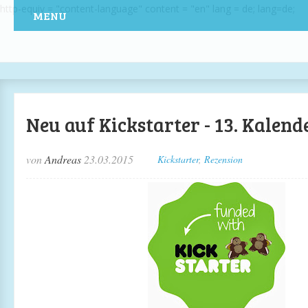
http-equiv = "content-language" content = "en" lang = de; lang=de;
MENU
Neu auf Kickstarter - 13. Kalen
von
Andreas
23.03.2015
Kickstarter
,
Rezension