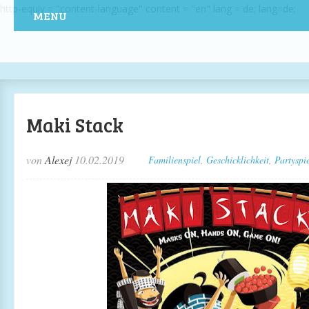
http-equiv = "content-language" content = "en" lang = de; lang=de;
MENU
Maki Stack
von
Alexej
10.02.2019
Familienspiel
,
Geschicklichkeit
,
Partyspi