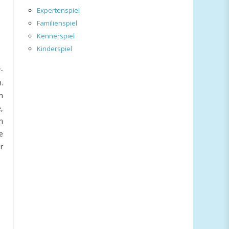
Expertenspiel
Familienspiel
Kennerspiel
Kinderspiel
-
.
m
,
n
e
r