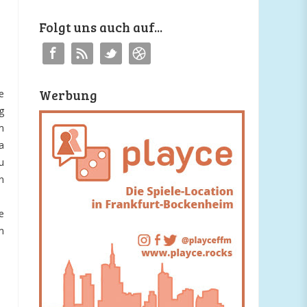
Folgt uns auch auf...
Werbung
e
g
m
a
u
n
e
m