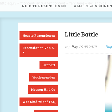
http-equiv = "content-language" content = "en" lang = de; lang=de;
NEUSTE REZENSIONEN
ALLE REZENSIONEN
Little Battle
Neuste Rezensionen
von
Roy
16.08.2019
Draf
Rezensionen Von A-
Z
Support
Wochenenden
Messen Und Co
Wer Sind Wir? / FAQ