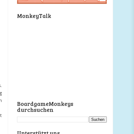
MonkeyTalk
.
g
n
BoardgameMonkeys
durchsuchen
t
Unterstützt uns