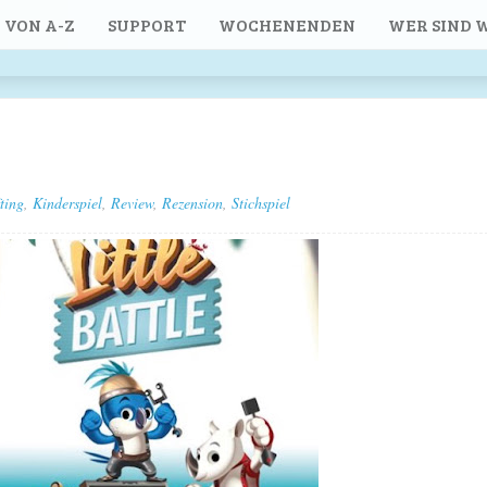
 VON A-Z
SUPPORT
WOCHENENDEN
WER SIND W
ting
,
Kinderspiel
,
Review
,
Rezension
,
Stichspiel