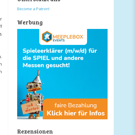
Become a Patron!
r
Werbung
f
s
.
n
h
Rezensionen