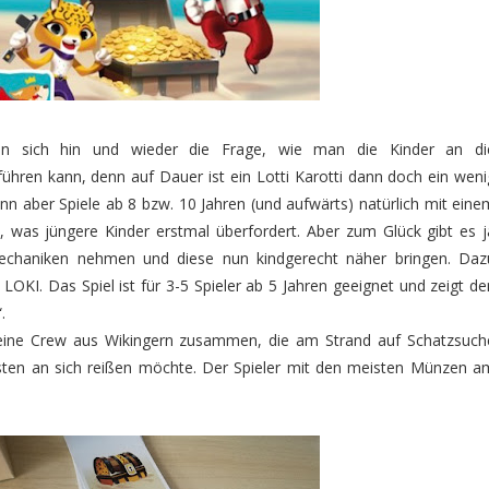
 man sich hin und wieder die Frage, wie man die Kinder an di
führen kann, denn auf Dauer ist ein Lotti Karotti dann doch ein weni
ann aber Spiele ab 8 bzw. 10 Jahren (und aufwärts) natürlich mit eine
 was jüngere Kinder erstmal überfordert. Aber zum Glück gibt es j
Mechaniken nehmen und diese nun kindgerecht näher bringen. Daz
LOKI. Das Spiel ist für 3-5 Spieler ab 5 Jahren geeignet und zeigt de
“.
 eine Crew aus Wikingern zusammen, die am Strand auf Schatzsuch
isten an sich reißen möchte. Der Spieler mit den meisten Münzen a