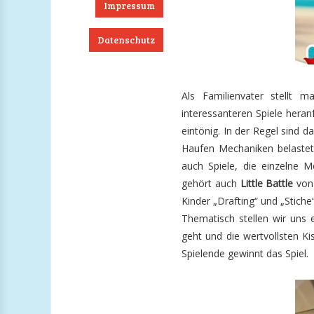
Impressum
Datenschutz
ook
RSS
Twitter
Instagram
Als Familienvater stellt
interessanteren Spiele heran
eintönig. In der Regel sind d
Haufen Mechaniken belastet,
auch Spiele, die einzelne 
gehört auch
Little Battle
von 
Kinder „Drafting“ und „Stiche
Thematisch stellen wir uns
geht und die wertvollsten K
Spielende gewinnt das Spiel.