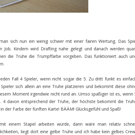
ut man sich nun ein wenig schwer mit einer fairen Wertung. Das Spie
nen Job. Kindern wird Drafting nahe gelegt und danach werden quas
enen die Truhe die Trumpffarbe vorgeben. Das funktioniert auch un
en.
eden Fall 4 Spieler, wenn nicht sogar die 5. Zu dritt funkt es einfac
in Spieler sich allein an eine Truhe platzieren und bekommt diese ohn
 diesem Moment irgendwie nicht rund an. Umso spaßiger ist es, wenn 
en. 4 davon entsprechend der Truhe, der höchste bekommt die Truh
e in der Farbe der fünften Karte! BÄÄM! Glücksgefühl und Spaß!
mit einem Stapel arbeiten würde, dann wäre man relativ schnel
ichkeiten, liegt dort eine gelbe Truhe und ich habe kein gelbes Crew