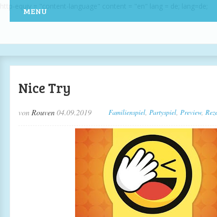
http-equiv = "content-language" content = "en" lang = de; lang=de;
MENU
Nice Try
von
Rouven
04.09.2019
Familienspiel
,
Partyspiel
,
Preview
,
Rez