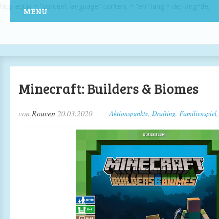
http-equiv = "content-language" content = "en" lang = de; lang=de;
MENU
Minecraft: Builders & Biomes
von
Rouven
20.03.2020
Aktionspunkte
,
Drafting
,
Familienspiel