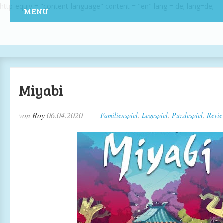
http-equiv = "content-language" content = "en" lang = de; lang=de;
MENU
Miyabi
von
Roy
06.04.2020
Familienspiel
,
Legespiel
,
Puzzlespiel
,
Revie