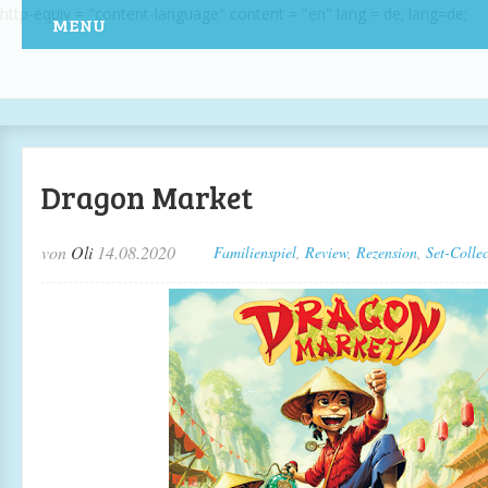
http-equiv = "content-language" content = "en" lang = de; lang=de;
MENU
Dragon Market
von
Oli
14.08.2020
Familienspiel
,
Review
,
Rezension
,
Set-Collec