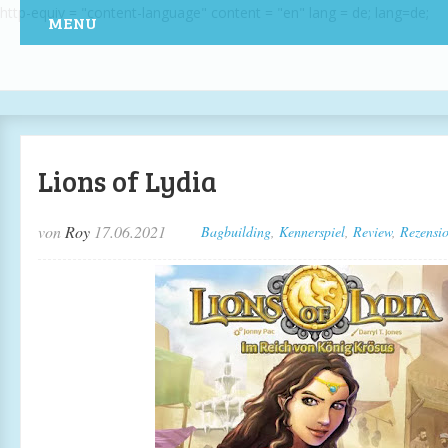
http-equiv = "content-language" content = "en" lang = de; lang=de;
MENU
Lions of Lydia
von
Roy
17.06.2021
Bagbuilding
,
Kennerspiel
,
Review
,
Rezensi