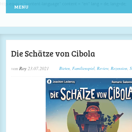
http-equiv = "content-language" content = "en" lang = de; lang=de;
MENU
Die Schätze von Cibola
von
Roy
23.07.2021
Bieten
,
Familienspiel
,
Review
,
Rezension
,
S