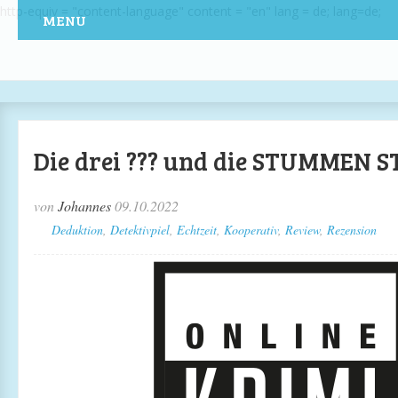
http-equiv = "content-language" content = "en" lang = de; lang=de;
MENU
Die drei ??? und die STUMMEN 
von
Johannes
09.10.2022
Deduktion
,
Detektivpiel
,
Echtzeit
,
Kooperativ
,
Review
,
Rezension