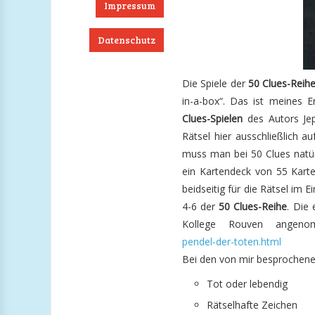
Impressum
Datenschutz
ook
RSS
Twitter
Instagram
Die Spiele der
50 Clues-Reih
in-a-box“. Das ist meines E
Clues-Spielen
des Autors Jep
Rätsel hier ausschließlich au
muss man bei 50 Clues natü
ein Kartendeck von 55 Karte
beidseitig für die Rätsel im 
4-6 der
50 Clues-Reihe
. Die 
Kollege Rouven angen
pendel-der-toten.html
Bei den von mir besprochenen
Tot oder lebendig
Rätselhafte Zeichen