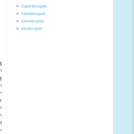
Expertenspiel
Familienspiel
Kennerspiel
Kinderspiel
g
m
g
n
n
s
n
h
d
m