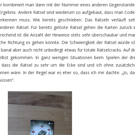
 kombiniert man dann mit der Nummer eines anderen Gegenstande
n Ergebnis. Andere Rätsel sind wiederum so aufgebaut, dass man Code
erkennen muss. Wie bereits geschrieben: Das Rätseln verläuft seh
anderen Rätsel. Für bereits gelöste Rätsel gehen die Karten zurück i
prechend ist die Anzahl der Hinweise stets sehr überschaubar und ma
che Richtung es gehen könnte. Die Schwierigkeit der Rätsel würde ic
banal aber auch nicht unbedingt etwas für totale Rätselcracks. Auf di
selbst gekommen. In ganz wenigen Situationen beim Spielen der dre
l, dass die Rätsel zu sehr um die Ecke sind und ich ohne zusätzlich
men wäre. In der Regel war es eher so, dass ich mir dachte: „Jo, da
müssen“.