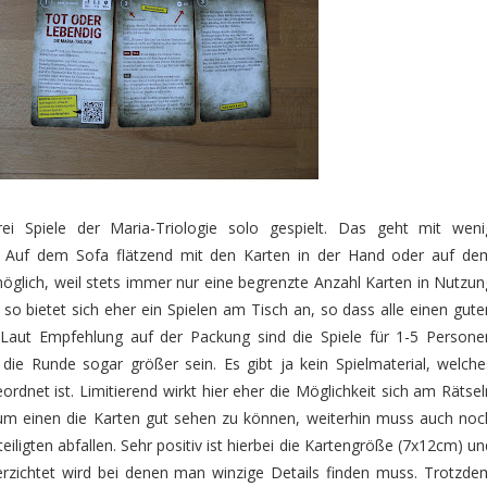
rei Spiele der Maria-Triologie solo gespielt. Das geht mit weni
l: Auf dem Sofa flätzend mit den Karten in der Hand oder auf de
öglich, weil stets immer nur eine begrenzte Anzahl Karten in Nutzun
so bietet sich eher ein Spielen am Tisch an, so dass alle einen gute
 Laut Empfehlung auf der Packung sind die Spiele für 1-5 Persone
 die Runde sogar größer sein. Es gibt ja kein Spielmaterial, welche
rdnet ist. Limitierend wirkt hier eher die Möglichkeit sich am Rätsel
s zum einen die Karten gut sehen zu können, weiterhin muss auch noc
eiligten abfallen. Sehr positiv ist hierbei die Kartengröße (7x12cm) un
erzichtet wird bei denen man winzige Details finden muss. Trotzde