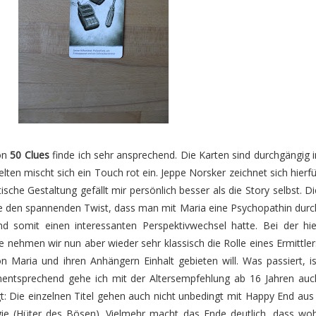
von
50 Clues
finde ich sehr ansprechend. Die Karten sind durchgängig i
lten mischt sich ein Touch rot ein. Jeppe Norsker zeichnet sich hierfü
tische Gestaltung gefällt mir persönlich besser als die Story selbst. Di
e den spannenden Twist, dass man mit Maria eine Psychopathin durc
nd somit einen interessanten Perspektivwechsel hatte. Bei der hie
 nehmen wir nun aber wieder sehr klassisch die Rolle eines Ermittler
n Maria und ihren Anhängern Einhalt gebieten will. Was passiert, is
mentsprechend gehe ich mit der Altersempfehlung ab 16 Jahren auc
gt: Die einzelnen Titel gehen auch nicht unbedingt mit Happy End aus 
ogie (Hüter des Bösen). Vielmehr macht das Ende deutlich, dass woh