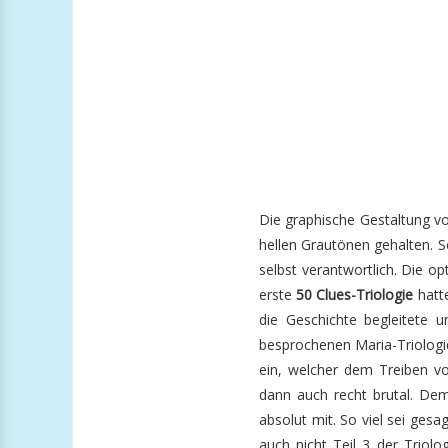
Die graphische Gestaltung 
hellen Grautönen gehalten. Se
selbst verantwortlich. Die op
erste
50 Clues-Triologie
hatt
die Geschichte begleitete u
besprochenen Maria-Triologie
ein, welcher dem Treiben vo
dann auch recht brutal. De
absolut mit. So viel sei gesa
auch nicht Teil 3 der Triol