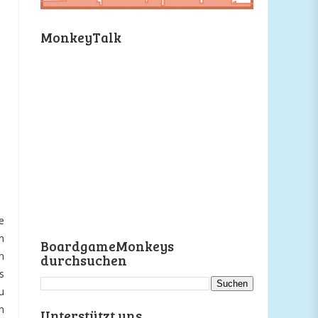
MonkeyTalk
e
n
BoardgameMonkeys
m
durchsuchen
s
u
n
Unterstützt uns