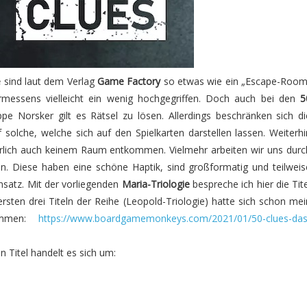
e
sind laut dem Verlag
Game Factory
so etwas wie ein „Escape-Room
rmessens vielleicht ein wenig hochgegriffen. Doch auch bei den
5
pe Norsker gilt es Rätsel zu lösen. Allerdings beschränken sich di
f solche, welche sich auf den Spielkarten darstellen lassen. Weiterhi
rlich auch keinem Raum entkommen. Vielmehr arbeiten wir uns durc
n. Diese haben eine schöne Haptik, sind großformatig und teilweis
Einsatz. Mit der vorliegenden
Maria-Triologie
bespreche ich hier die Tite
ersten drei Titeln der Reihe (Leopold-Triologie) hatte sich schon mei
ommen:
https://www.boardgamemonkeys.com/2021/01/50-clues-das
 Titel handelt es sich um: