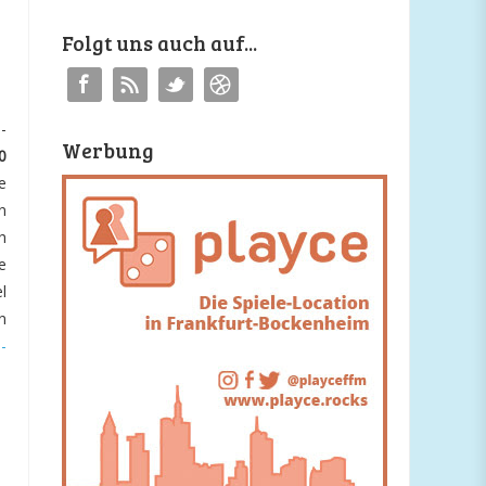
Folgt uns auch auf...
-
Werbung
0
e
n
h
e
l
n
-