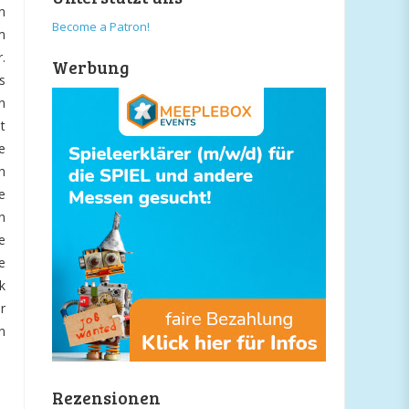
n
Become a Patron!
m
.
Werbung
s
n
t
e
h
e
n
e
e
k
r
n
Rezensionen