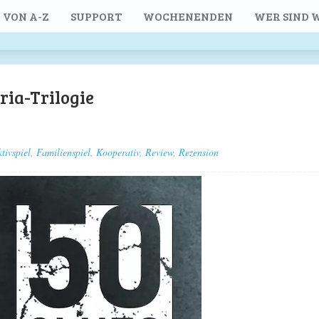
 VON A-Z
SUPPORT
WOCHENENDEN
WER SIND W
ria-Trilogie
tivspiel
,
Familienspiel
,
Kooperativ
,
Review
,
Rezension