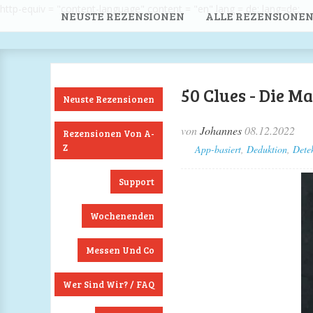
http-equiv = "content-language" content = "en" lang = de; lang=de;
NEUSTE REZENSIONEN
ALLE REZENSIONEN
50 Clues - Die Ma
Neuste Rezensionen
von
Johannes
08.12.2022
Rezensionen Von A-
Z
App-basiert
,
Deduktion
,
Detek
Support
Wochenenden
Messen Und Co
Wer Sind Wir? / FAQ