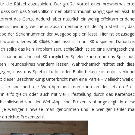
r die Rätsel abzuspielen. Der große Vorteil einer browserbasierte
st dass sich das Spiel vollkommen plattformunabhängig spielen lässt. I
 kommt das Ganze dadurch aber natürlich ein wenig effektarmer daher
entscheidung, welche in Zusammenhang mit der App steht ist, das
gabe der Seriennummer der Ausgabe spielen lässt. Hier ist sozusage
aut worden. Jedes
50 Clues
-Spiel lässt sich nur 30 x spielen. Danach is
ch sollte das kein Problem sein, schließlich ist so eine Krimigeschicht
en spannend. Und mit 30 möglichen Spielen kann man das Spiel auc
n Freundeskreis wandern lassen. Wahrscheinlich richtet sich dies
egen, dass das Spiel in Ludo- oder Bibliotheken kostenlos verliehe
kt dieser Beschränkung: Unterbricht man eine Partie – vielleicht weil di
t – so speichert die Web-App und man kann an der letzten Stell
nn erfolgreich oder auch mit viel Hilfestellung durch das Kartendec
schließend von der Web-App eine Prozentzahl angezeigt. In diese
olg. Je weniger Hinweise man genommen und je weniger Fehler ma
erreichte Prozentzahl.