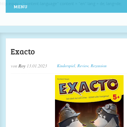
http-equiv = "content-language" content = "en" lang = de; lang=de;
MENU
Exacto
von
Roy
13.01.2023
Kinderspiel
,
Review
,
Rezension