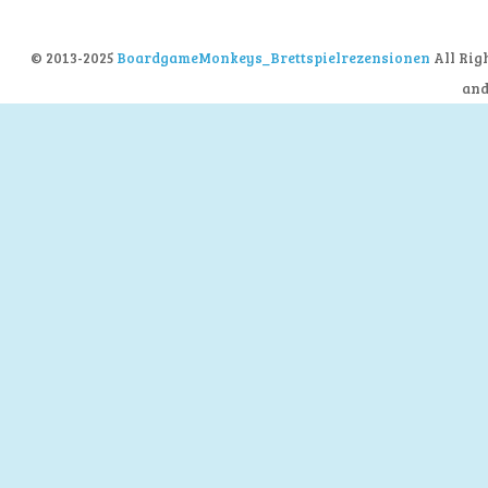
© 2013-2025
BoardgameMonkeys_Brettspielrezensionen
All Rig
an