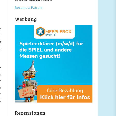
Become a Patron!
Werbung
n
n
t
e
n
e
n
e
n
d
Rezensionen