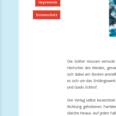
Impressum
Datenschutz
ook
RSS
Twitter
Instagram
Die Götter müssen verrückt 
Herrscher des Windes, gen
sich dabei am Besten anstell
es sich um das Erstlingswer
und Guido Eckhof.
Der Verlag selbst bezeichne
Richtung gehobenes Famili
Gleiche hinaus. Auf jeden Fal