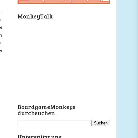
,
MonkeyTalk
r
i
m
r
i
BoardgameMonkeys
durchsuchen
Unterstützt uns