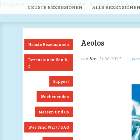
http-equiv = "content-language" content = "en" lang = de; lang=de;
NEUSTE REZENSIONEN
ALLE REZENSIONEN
Aeolos
Neuste Rezensionen
von
Roy
23.06.2023
Fami
Rezensionen Von A-
Z
Support
Wochenenden
Messen Und Co
Wer Sind Wir? / FAQ