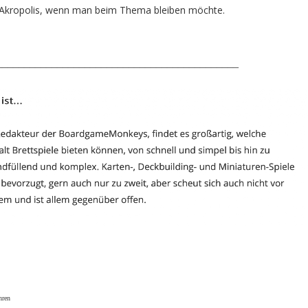
 Akropolis, wenn man beim Thema bleiben möchte.
____________________________________________
hren