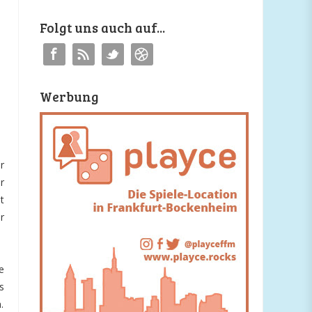
Folgt uns auch auf...
Werbung
r
r
t
r
e
s
.