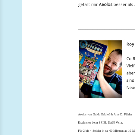
gefällt mir
Aeolos
besser als
_______________________
Aeolos von Guido Eckhof & Arve D. Fühler
E
rschienen beim SPIEL DAS! Verlag
Für 2 bis 4 Spieler in ca. 60 Minuten ab 10 Ja