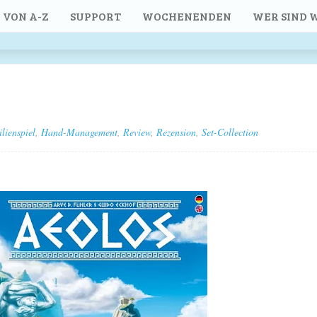
 VON A-Z
SUPPORT
WOCHENENDEN
WER SIND W
lienspiel
,
Hand-Management
,
Review
,
Rezension
,
Set-Collection