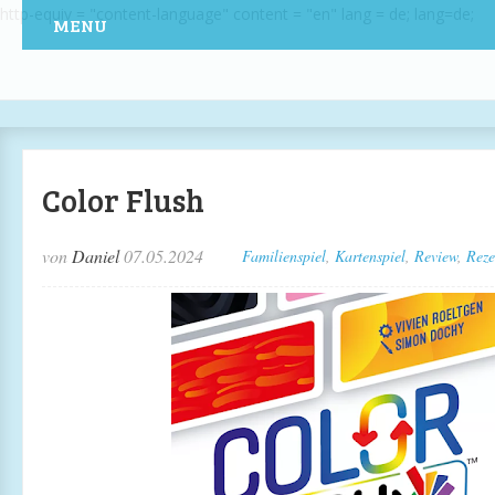
http-equiv = "content-language" content = "en" lang = de; lang=de;
MENU
Color Flush
von
Daniel
07.05.2024
Familienspiel
,
Kartenspiel
,
Review
,
Reze