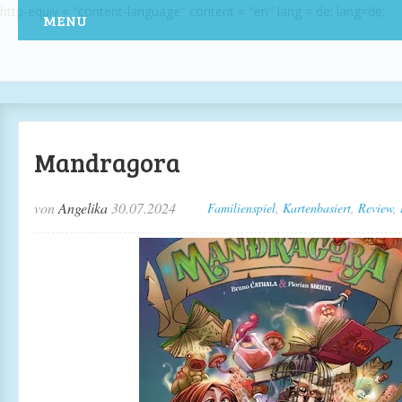
http-equiv = "content-language" content = "en" lang = de; lang=de;
MENU
Mandragora
von
Angelika
30.07.2024
Familienspiel
,
Kartenbasiert
,
Review
,