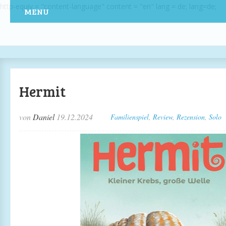
http-equiv = "content-language" content = "en" lang = de; lang=de;
MENU
Hermit
von
Daniel
19.12.2024
Familienspiel
,
Review
,
Rezension
,
Solo