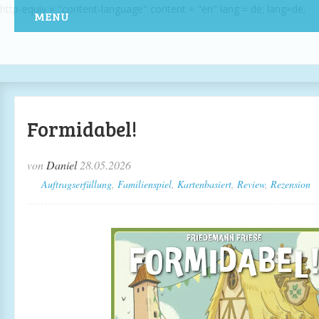
http-equiv = "content-language" content = "en" lang = de; lang=de;
MENU
Formidabel!
von
Daniel
28.05.2026
Auftragserfüllung
,
Familienspiel
,
Kartenbasiert
,
Review
,
Rezension