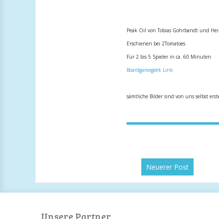
Peak Oil von Tobias Gohrbandt und He
Erschienen bei 2Tomatoes
Für 2 bis 5 Spieler in ca. 60 Minuten
Boardgamegeek Link
sämtliche Bilder sind von uns selbst erst
Neuerer Post
Unsere Partner