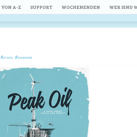
 VON A-Z
SUPPORT
WOCHENENDEN
WER SIND W
Review
,
Rezension