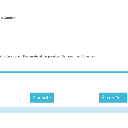
iko Günther
ellt oder aus dem Pressematerial des jeweiligen Verlages (hier 2Tomatoes)
Startseite
Älterer Post