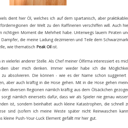
iels dient hier Öl, welches ich auf dem spartanisch, aber praktikable
förderregionen der Welt zu den Raffinerien verschiffen will. Auch hie
im richtigen Moment die Mehrheit habe. Unterwegs lauern Piraten un
e Dampfer, die meine Ladung dezimieren und Teile dem Schwarzmark
elle, wie thematisch
Peak Oil
ist.
in vielerlei anderer Stelle. Als Chef meiner Ölfirma interessiert es mic
edien über mich denken. Immer wieder habe ich die Möglichkei
“ zu absolvieren. Die können - wie es der Name schon suggeriert 
gen, aber auch kräftig in die Hose gehen. Mit in die Hose gehen mein
in den diversen Regionen nämlich kräftig aus dem Ölsäckchen gezoge
sorgt nämlich einerseits dafür, dass wir als Spieler nie genau wissen
den ist, sondern beinhaltet auch kleine Katastrophen, die schnell z
ese sind (sofern ich meine Weste später nicht Reinwaschen kann
 kleine Push-Your-Luck Element gefällt mir hier gut.