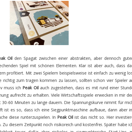
ak Oil
den Spagat zwischen einer abstrakten, aber dennoch gute
chenden Spiel mit schönen Elementen. Klar ist aber auch, dass da
rn profitiert. Mit zwei Spielern beispielsweise ist einfach zu wenig los
e richtig zum tragen kommen zu lassen, sollten schon vier Spieler a
tiv muss ich
Peak Oil
auch zugestehen, dass es mit rund einer Stund
nnung aufrecht zu erhalten. Viele Wirtschaftsspiele erwecken in mir de
gut 30-60 Minuten zu lange dauern. Die Spannungskurve nimmt für mic
t ist es so, dass ich eine Siegpunktmaschine aufbaue, dann aber i
uche diese runterzuspielen. In
Peak Oil
ist das nicht so. Hier investier
. Zu diesem Zeitpunkt noch risikoreich und kostenfrei. Später habe ic
hkeit teuer dafür aber risikolos in siegpunktreiche Start-Ups z