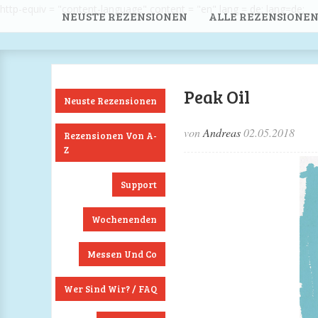
http-equiv = "content-language" content = "en" lang = de; lang=de;
NEUSTE REZENSIONEN
ALLE REZENSIONEN
Peak Oil
Neuste Rezensionen
von
Andreas
02.05.2018
Rezensionen Von A-
Z
Support
Wochenenden
Messen Und Co
Wer Sind Wir? / FAQ