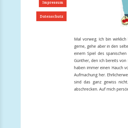
Impressum
Datenschutz
ook
RSS
Twitter
Instagram
Mal vorweg. Ich bin wirklich
gerne, gehe aber in den selte
einem Spiel des spanischen 
Günther, den ich bereits vo
haben immer einen Hauch von
Aufmachung her. Ehrlicherwe
sind das ganz gewiss nicht
abschrecken. Auf mich persönl