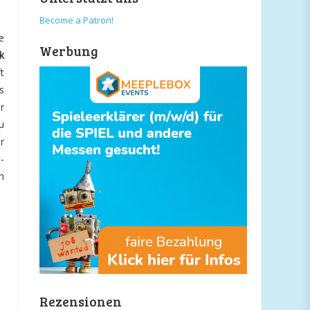
Become a Patron!
e
Werbung
k
t
s
r
u
r
-
n
Rezensionen