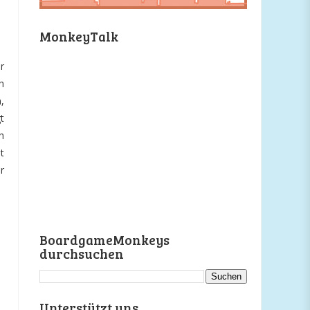
MonkeyTalk
r
h
,
t
h
t
r
BoardgameMonkeys
durchsuchen
Unterstützt uns