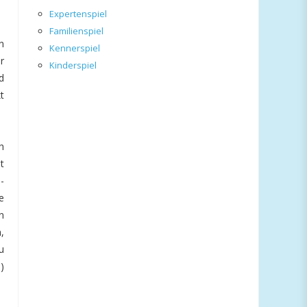
Expertenspiel
Familienspiel
n
Kennerspiel
r
Kinderspiel
d
t
h
t
-
e
n
,
u
)