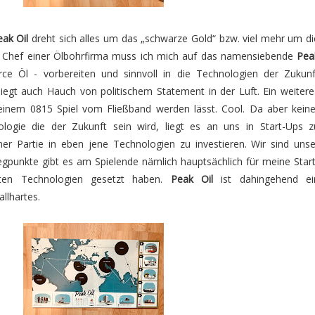
eak Oil
dreht sich alles um das „schwarze Gold“ bzw. viel mehr um di
ls Chef einer Ölbohrfirma muss ich mich auf das namensiebende
Pea
e Öl - vorbereiten und sinnvoll in die Technologien der Zukunf
e liegt auch Hauch von politischem Statement in der Luft. Ein weitere
inem 0815 Spiel vom Fließband werden lässt. Cool. Da aber keine
ogie die der Zukunft sein wird, liegt es an uns in Start-Ups z
ner Partie in eben jene Technologien zu investieren. Wir sind unse
egpunkte gibt es am Spielende nämlich hauptsächlich für meine Start
vsten Technologien gesetzt haben.
Peak Oil
ist dahingehend ei
allhartes.