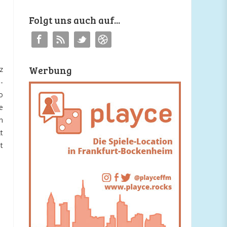
Folgt uns auch auf...
Werbung
z
-
o
e
n
t
t