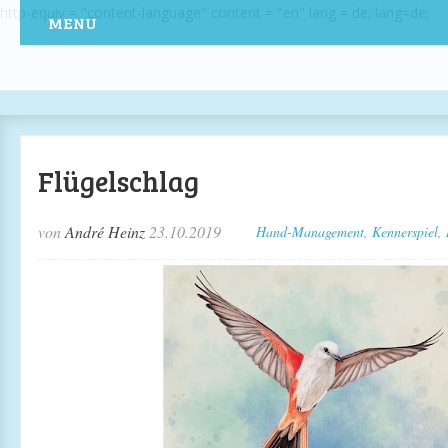
http-equiv = "content-language" content = "en" lang = de; lang=de;
MENU
Flügelschlag
von
André Heinz
23.10.2019
Hand-Management
,
Kennerspiel
,