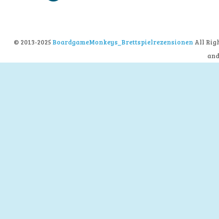
© 2013-2025
BoardgameMonkeys_Brettspielrezensionen
All Rig
an