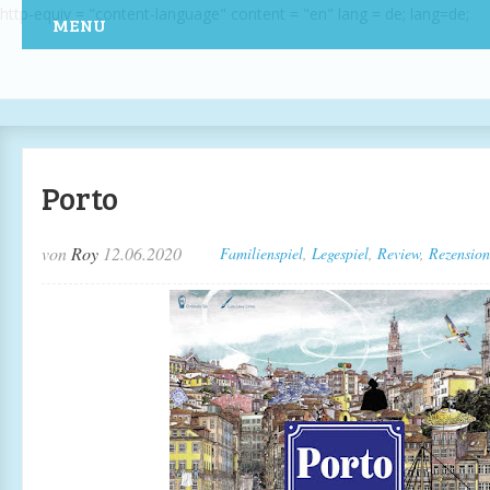
http-equiv = "content-language" content = "en" lang = de; lang=de;
MENU
Porto
von
Roy
12.06.2020
Familienspiel
,
Legespiel
,
Review
,
Rezension