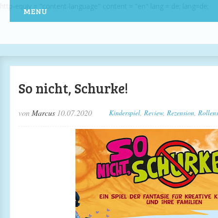
http-equiv = "content-language" content = "en" lang = de; lang=de;
MENU
So nicht, Schurke!
von
Marcus
10.07.2020
Kinderspiel
,
Review
,
Rezension
,
Rollens