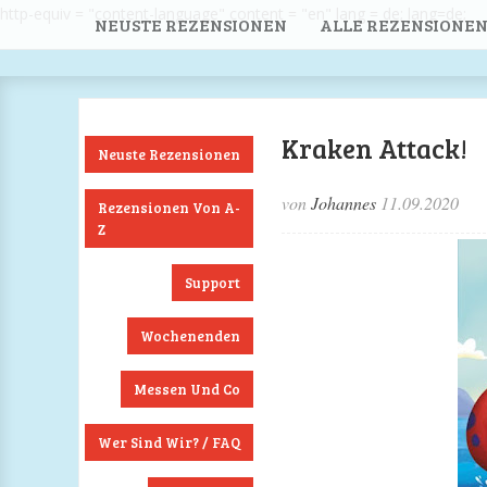
http-equiv = "content-language" content = "en" lang = de; lang=de;
NEUSTE REZENSIONEN
ALLE REZENSIONEN
Kraken Attack!
Neuste Rezensionen
von
Johannes
11.09.2020
Rezensionen Von A-
Z
Support
Wochenenden
Messen Und Co
Wer Sind Wir? / FAQ