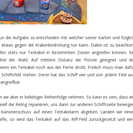
n die Aufgabe zu entscheiden mit welcher seiner Karten und folglic
 etwas gegen die Krakenbedrohung tun kann. Dabei ist zu beachten
fen stets nur Tentakel in bestimmten Zonen angreifen können. Ei
ittel der Wahl. Auf mittlere Distanz die Pistole geeignet und di
 wenn ein Tentakel noch aus der Ferne droht. Freilich muss man dafü
 Schiffsfeld stehen. Derer hat das Schiff vier und von jedem Feld au
angreifbar.
n wir aber in beliebiger Reihenfolge nehmen. So kann es sein, dass wi
hnell die Reling reparieren, uns dann zur anderen Schiffsseite bewege
n Kanonenschuss auf einen Tentakelarm abgeben. Landen wir eine
affe, so wird das Tentakel auf das Riff-Feld zurückgesetzt und wir