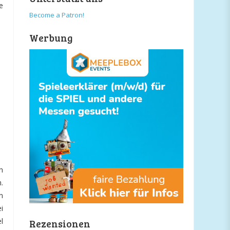
e
Become a Patron!
Werbung
h
.
n
i
l
Rezensionen