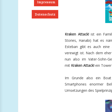
Impressum
Datenschutz
ook
RSS
Twitter
Instagram
Kraken Attack!
ist ein Fami
Stories, Hanabi) hat es nä
Esteban gibt es auch eine
verewigt ist. Nach dem eher 
nun also im Vater-Sohn-Ge
mit
Kraken Attack!
ein Tower 
Im Grunde also ein Boat 
Smartphones enormer Beli
Umsetzungen des Spielprinzip