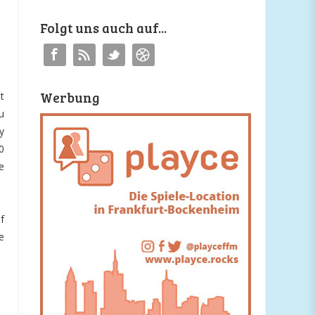
Folgt uns auch auf...
Werbung
t
u
y
0
e
f
e