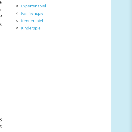
e
Expertenspiel
r
Familienspiel
f
Kennerspiel
s
Kinderspiel
g
t