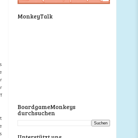
MonkeyTalk
s
e
r
r
f
BoardgameMonkeys
durchsuchen
t
e
s
Unterstützt uns