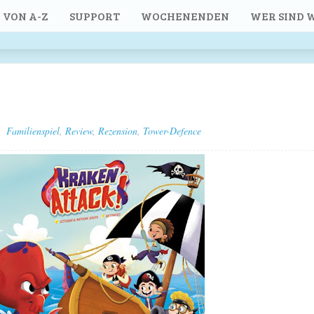
 VON A-Z
SUPPORT
WOCHENENDEN
WER SIND W
Familienspiel
,
Review
,
Rezension
,
Tower-Defence