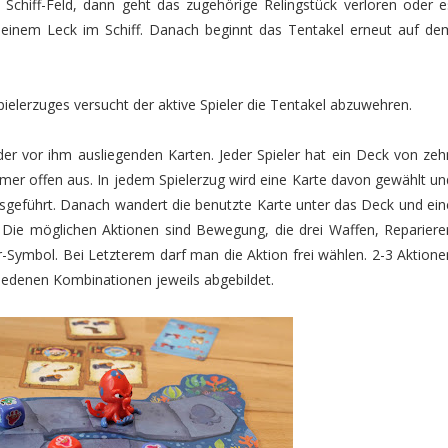
 Schiff-Feld, dann geht das zugehörige Relingstück verloren oder e
inem Leck im Schiff. Danach beginnt das Tentakel erneut auf de
pielerzuges versucht der aktive Spieler die Tentakel abzuwehren.
der vor ihm ausliegenden Karten. Jeder Spieler hat ein Deck von zeh
mer offen aus. In jedem Spielerzug wird eine Karte davon gewählt un
usgeführt. Danach wandert die benutzte Karte unter das Deck und ein
 Die möglichen Aktionen sind Bewegung, die drei Waffen, Repariere
er-Symbol. Bei Letzterem darf man die Aktion frei wählen. 2-3 Aktione
hiedenen Kombinationen jeweils abgebildet.