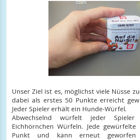
Unser Ziel ist es, möglichst viele Nüsse 
dabei als erstes 50 Punkte erreicht gew
Jeder Spieler erhält ein Hunde-Würfel.
Abwechselnd würfelt jeder Spiel
Eichhörnchen Würfeln. Jede gewürfelte
Punkt und kann erneut geworfen 