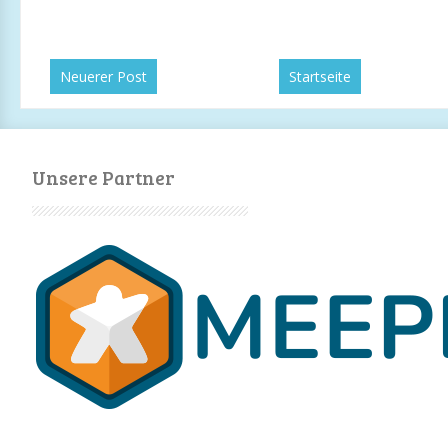
Neuerer Post
Startseite
Unsere Partner