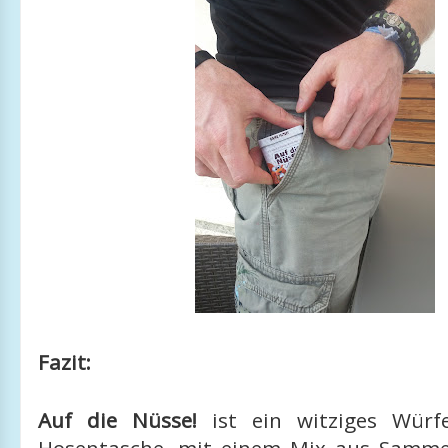
Fazit:
Auf die Nüsse!
ist ein witziges Würfe