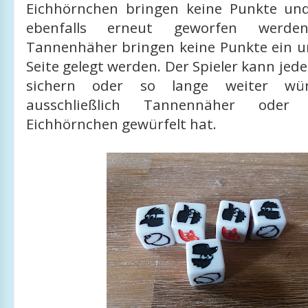
Eichhörnchen bringen keine Punkte un
ebenfalls erneut geworfen werden
Tannenhäher bringen keine Punkte ein 
Seite gelegt werden. Der Spieler kann jede
sichern oder so lange weiter wür
ausschließlich Tannennäher oder au
Eichhörnchen gewürfelt hat.