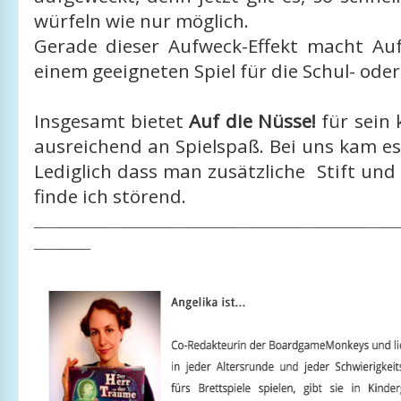
würfeln wie nur möglich.
Gerade dieser Aufweck-Effekt macht Au
einem geeigneten Spiel für die Schul- ode
Insgesamt bietet
Auf die Nüsse!
für sein 
ausreichend an Spielspaß. Bei uns kam es 
Lediglich dass man zusätzliche Stift und 
finde ich störend.
_____________________________________________
_______