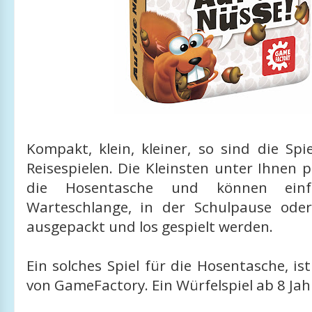
Kompakt, klein, kleiner, so sind die Sp
Reisespielen. Die Kleinsten unter Ihnen 
die Hosentasche und können ein
Warteschlange, in der Schulpause ode
ausgepackt und los gespielt werden.
Ein solches Spiel für die Hosentasche, is
von GameFactory. Ein Würfelspiel ab 8 Jah