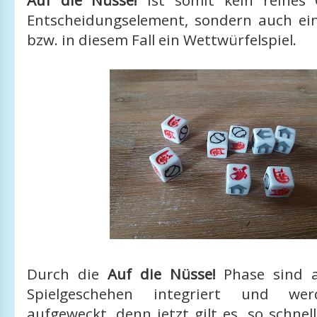
Auf die Nüsse!
ist somit kein reines 
Entscheidungselement, sondern auch ein
bzw. in diesem Fall ein Wettwürfelspiel.
Durch die
Auf die Nüsse!
Phase sind al
Spielgeschehen integriert und wer
aufgeweckt, denn jetzt gilt es, so schnel