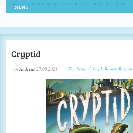
http-equiv = "content-language" content = "en" lang = de; lang=de;
MENU
Cryptid
von
Andreas
27.08.2021
Familienspiel
,
Logik
,
Review
,
Rezensi