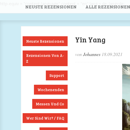
http-equiv = "content-language" content = "en" lang = de; lang=de;
NEUSTE REZENSIONEN
ALLE REZENSIONEN
Yin Yang
Neuste Rezensionen
von
Johannes
18.09.2021
Rezensionen Von A-
Z
Support
Wochenenden
Messen Und Co
Wer Sind Wir? / FAQ