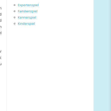
Expertenspiel
n
Familienspiel
d
Kennerspiel
d
Kinderspiel
h
l
r
:
u
.