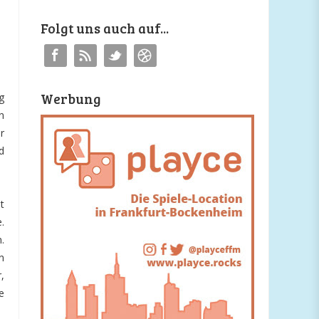
Folgt uns auch auf...
Werbung
g
n
r
d
t
.
.
n
,
e