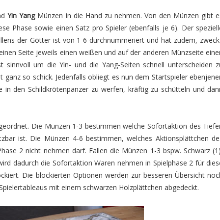
und
Yin Yang
Münzen in die Hand zu nehmen. Von den Münzen gibt e
ese Phase sowie einen Satz pro Spieler (ebenfalls je 6). Der speziell
lens der Götter ist von 1-6 durchnummeriert und hat zudem, zweck
einen Seite jeweils einen weißen und auf der anderen Münzseite eine
st sinnvoll um die Yin- und die Yang-Seiten schnell unterscheiden z
ht ganz so schick. Jedenfalls obliegt es nun dem Startspieler ebenjene
 in den Schildkrötenpanzer zu werfen, kräftig zu schütteln und dan
eordnet. Die Münzen 1-3 bestimmen welche Sofortaktion des Tiefe
tzbar ist. Die Münzen 4-6 bestimmen, welches Aktionsplättchen de
hase 2 nicht nehmen darf. Fallen die Münzen 1-3 bspw. Schwarz (1)
wird dadurch die Sofortaktion Waren nehmen in Spielphase 2 für dies
ockiert. Die blockierten Optionen werden zur besseren Übersicht noc
Spielertableaus mit einem schwarzen Holzplättchen abgedeckt.