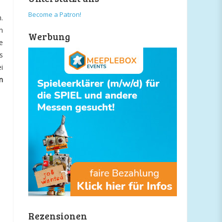
Become a Patron!
.
n
Werbung
e
s
i
n
Rezensionen