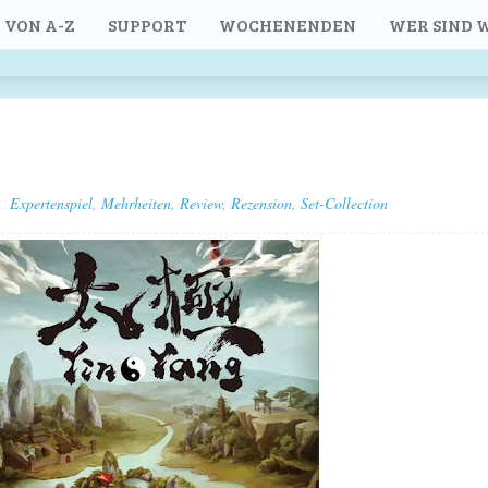
 VON A-Z
SUPPORT
WOCHENENDEN
WER SIND W
Expertenspiel
,
Mehrheiten
,
Review
,
Rezension
,
Set-Collection