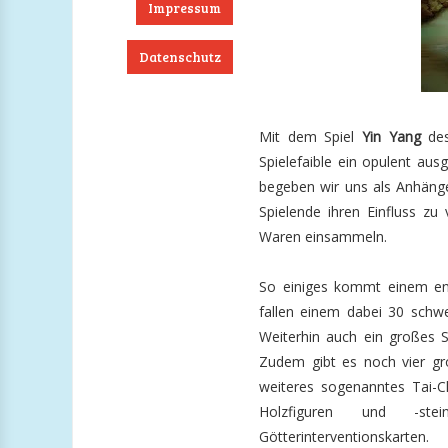
Impressum
Datenschutz
ook
RSS
Twitter
Instagram
Mit dem Spiel
Yin Yang
des
Spielefaible ein opulent aus
begeben wir uns als Anhänger
Spielende ihren Einfluss zu
Waren einsammeln.
So einiges kommt einem ent
fallen einem dabei 30 schwe
Weiterhin auch ein großes S
Zudem gibt es noch vier gr
weiteres sogenanntes Tai-C
Holzfiguren und -ste
Götterinterventionskarten.