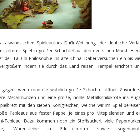
 taiwanesischen Spieleautors DuGuWei bringt der deutsche Verla
gestattetes Spiel in großer Schachtel auf den deutschen Markt. Hieri
 der Tai-Chi-Philosophie ins alte China. Dabei versuchen ein bis vie
 vergrößern indem sie durch das Land reisen, Tempel errichten un
gegen, wenn man die wahrlich große Schachtel öffnet: Zuvorders
re Metallmünzen und eine große, hohle Metallschildkröte ins Auge
pielbrett mit den sieben Königreichen, welche wir im Spiel bereisen
oße Tableaus aus fester Pappe: Je eines pro Mitspielenden und ei
hi-Tableau. Dazu kommen noch ein Stoffsäckerl, viele Pappmarker
ine, Warensteine in Edelsteinform sowie sogenannt