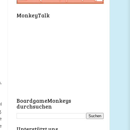
MonkeyTalk
,
BoardgameMonkeys
l
durchsuchen
.
e
e
Unterstützt uns