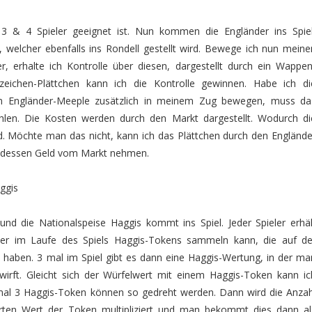
3 & 4 Spieler geeignet ist. Nun kommen die Engländer ins Spiel
, welcher ebenfalls ins Rondell gestellt wird. Bewege ich nun meine
, erhalte ich Kontrolle über diesen, dargestellt durch ein Wappen
zeichen-Plättchen kann ich die Kontrolle gewinnen. Habe ich di
den Engländer-Meeple zusätzlich in meinem Zug bewegen, muss da
hlen. Die Kosten werden durch den Markt dargestellt. Wodurch di
. Möchte man das nicht, kann ich das Plättchen durch den Englände
ttdessen Geld vom Markt nehmen.
ggis
 und die Nationalspeise Haggis kommt ins Spiel. Jeder Spieler erhäl
 er im Laufe des Spiels Haggis-Tokens sammeln kann, die auf de
3 haben. 3 mal im Spiel gibt es dann eine Haggis-Wertung, in der ma
wirft. Gleicht sich der Würfelwert mit einem Haggis-Token kann ic
al 3 Haggis-Token können so gedreht werden. Dann wird die Anzah
en Wert der Token multipliziert und man bekommt dies dann al