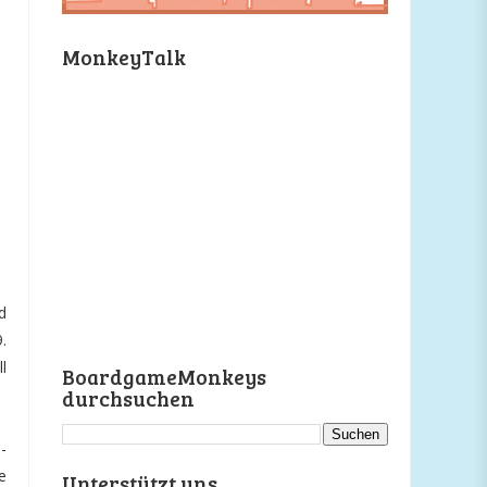
MonkeyTalk
d
.
l
BoardgameMonkeys
durchsuchen
-
e
Unterstützt uns