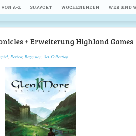
 VON A-Z
SUPPORT
WOCHENENDEN
WER SIND W
ronicles + Erweiterung Highland Games
spiel
,
Review
,
Rezension
,
Set-Collection