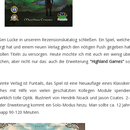
en Lücke in unserem Rezensionskatalog schließen. Ein Spiel, welche
orgt hat und einem neuen Verlag gleich den nötigen Push gegeben hat
ollen Titeln zu versorgen. Heute möchte ich mit euch ein wenig übe
chen, aber nicht nur das: auch die Erweiterung
“Highland Games”
sol
nte Verlag ist Funtails, das Spiel ist eine Neuauflage eines Klassiker
hes mit Hilfe von vielen geschätzten Kollegen Module spendier
klich tolle Optik. Illustriert von Hendrik Noack und Jason Coates. 2-
 der Erweiterung kommt ein Solo-Modus hinzu. Man sollte ca. 12 Jahr
knapp 90-120 Minuten.