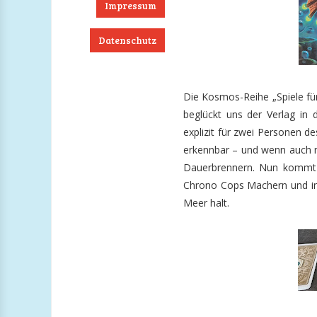
Impressum
Datenschutz
ook
RSS
Twitter
Instagram
Die Kosmos-Reihe „Spiele für
beglückt uns der Verlag in 
explizit für zwei Personen 
erkennbar – und wenn auch ni
Dauerbrennern. Nun kommt a
Chrono Cops Machern und in 
Meer halt.