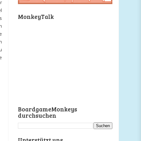
r
l
MonkeyTalk
s
n
e
n
u
e
BoardgameMonkeys
durchsuchen
Unterstützt uns