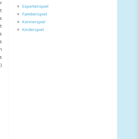
r
Expertenspiel
t
Familienspiel
s
Kennerspiel
t
Kinderspiel
s
s
n
s
)