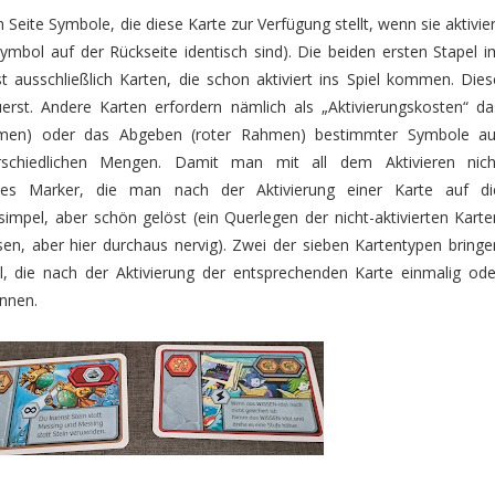
n Seite Symbole, die diese Karte zur Verfügung stellt, wenn sie aktivier
ymbol auf der Rückseite identisch sind). Die beiden ersten Stapel i
ast ausschließlich Karten, die schon aktiviert ins Spiel kommen. Dies
rst. Andere Karten erfordern nämlich als „Aktivierungskosten“ da
hmen) oder das Abgeben (roter Rahmen) bestimmter Symbole au
erschiedlichen Mengen. Damit man mit all dem Aktivieren nich
 es Marker, die man nach der Aktivierung einer Karte auf di
simpel, aber schön gelöst (ein Querlegen der nicht-aktivierten Karte
n, aber hier durchaus nervig). Zwei der sieben Kartentypen bringe
l, die nach der Aktivierung der entsprechenden Karte einmalig ode
nnen.