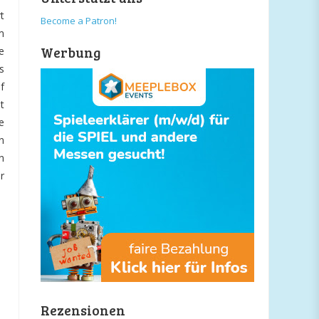
t
Become a Patron!
m
Werbung
e
s
f
t
e
n
n
r
Rezensionen