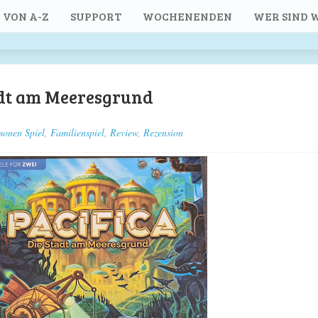
 VON A-Z
SUPPORT
WOCHENENDEN
WER SIND W
tadt am Meeresgrund
sonen Spiel
,
Familienspiel
,
Review
,
Rezension