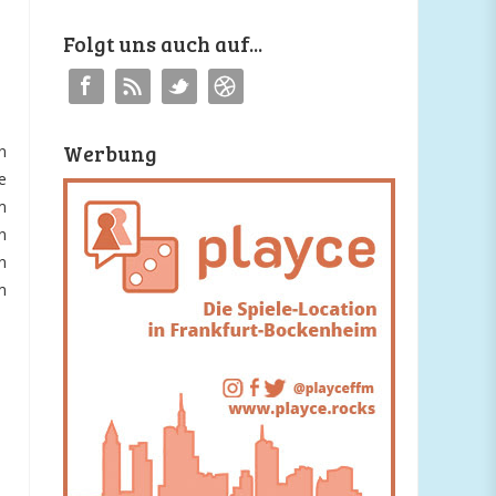
Folgt uns auch auf...
Werbung
n
e
m
n
n
m