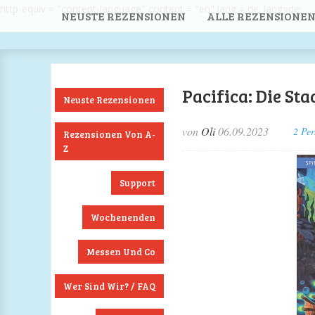
http-equiv = "content-language" content = "en" lang = de; lang=de;
NEUSTE REZENSIONEN
ALLE REZENSIONEN
Pacifica: Die S
Neuste Rezensionen
von
Oli
06.09.2023
2 Per
Rezensionen Von A-
Z
Support
Wochenenden
Messen Und Co
Wer Sind Wir? / FAQ