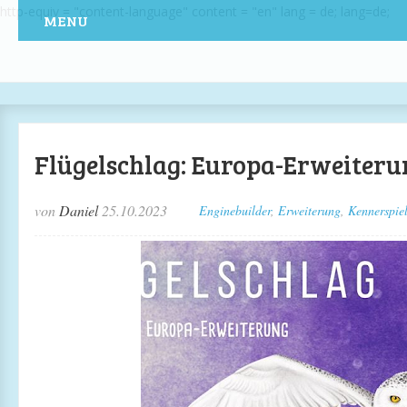
http-equiv = "content-language" content = "en" lang = de; lang=de;
MENU
Flügelschlag: Europa-Erweiteru
von
Daniel
25.10.2023
Enginebuilder
,
Erweiterung
,
Kennerspie