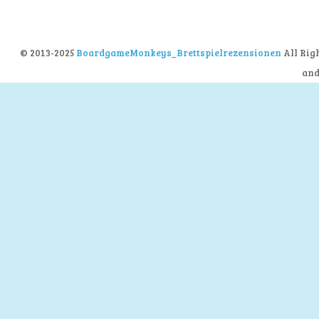
© 2013-2025
BoardgameMonkeys_Brettspielrezensionen
All Rig
an