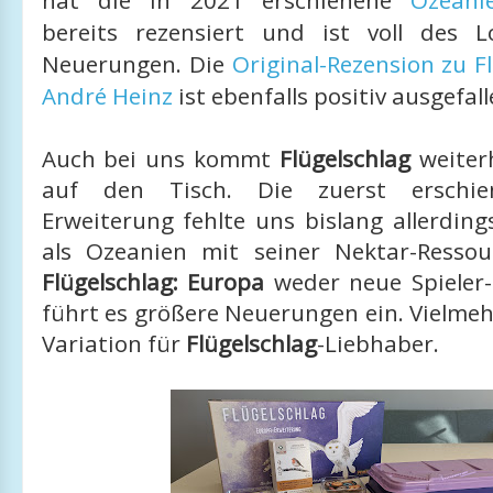
hat die in 2021 erschienene
Ozeani
bereits rezensiert und ist voll des 
Neuerungen. Die
Original-Rezension zu F
André Heinz
ist ebenfalls positiv ausgefall
Auch bei uns kommt
Flügelschlag
weiter
auf den Tisch. Die zuerst erschie
Erweiterung fehlte uns bislang allerdin
als Ozeanien mit seiner Nektar-Ressou
Flügelschlag: Europa
weder neue Spieler
führt es größere Neuerungen ein. Vielmehr 
Variation für
Flügelschlag
-Liebhaber.